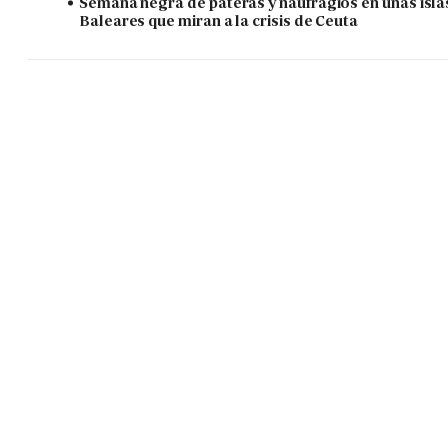
Semana negra de pateras y naufragios en unas isla
Baleares que miran a la crisis de Ceuta