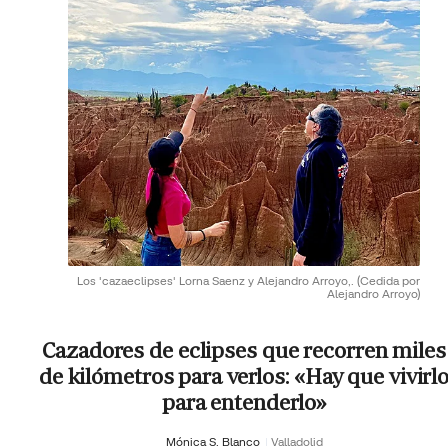
Los 'cazaeclipses' Lorna Saenz y Alejandro Arroyo,.
(Cedida por
Alejandro Arroyo)
Cazadores de eclipses que recorren miles
de kilómetros para verlos: «Hay que vivirl
para entenderlo»
Mónica S. Blanco
Valladolid