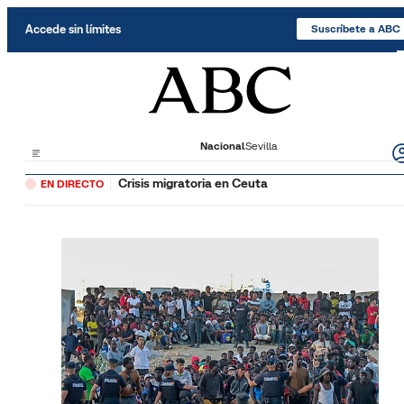
Saltar al contenido
Accede sin límites
Suscríbete a ABC
Nacional
Sevilla
Crisis migratoria en Ceuta
EN DIRECTO