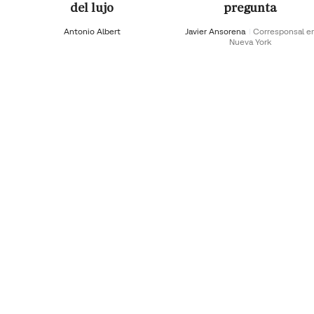
del lujo
pregunta
Antonio Albert
Javier Ansorena
Corresponsal e
Nueva York