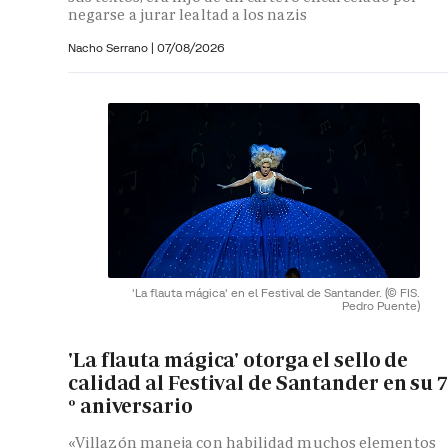
negarse a jurar lealtad a los nazis
Nacho Serrano
|
07/08/2026
'La flauta mágica' en el Festival de Santander.
(© FIS.
Pedro Puente)
'La flauta mágica' otorga el sello de
calidad al Festival de Santander en su 
º aniversario
«Villazón maneja con habilidad muchos elementos