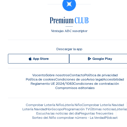
Ventajas ABC suscriptor
Descargar la app
App Store
Google Play
Vocento
Sobre nosotros
Contacto
Política de privacidad
Política de cookies
Condiciones de uso
Aviso legal
Accesibilidad
Reglamento UE 2024/1083
Condiciones de contratación
Compromisos editoriales
Comprobar Lotería Niño
Lotería Niño
Comprobar Lotería Navidad
Lotería Navidad
Horóscopo
Programación TV
Últimas noticias
Lotería
Escucha las noticias del día
Preguntas frecuentes
Sorteo del Niño comprobar número - La Verdad
Pódcast