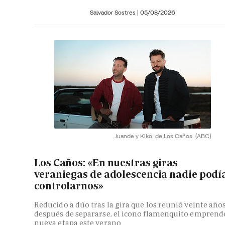
Salvador Sostres
|
05/08/2026
Juande y Kiko, de Los Caños.
(ABC)
Los Caños: «En nuestras giras
veraniegas de adolescencia nadie podí
controlarnos»
Reducido a dúo tras la gira que los reunió veinte año
después de separarse, el icono flamenquito emprend
nueva etapa este verano