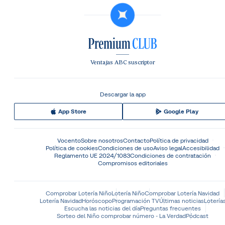
Ventajas ABC suscriptor
Descargar la app
App Store
Google Play
Vocento
Sobre nosotros
Contacto
Política de privacidad
Política de cookies
Condiciones de uso
Aviso legal
Accesibilidad
Reglamento UE 2024/1083
Condiciones de contratación
Compromisos editoriales
Comprobar Lotería Niño
Lotería Niño
Comprobar Lotería Navidad
Lotería Navidad
Horóscopo
Programación TV
Últimas noticias
Lotería
Escucha las noticias del día
Preguntas frecuentes
Sorteo del Niño comprobar número - La Verdad
Pódcast