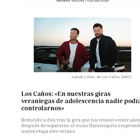
Salvador Sostres
|
05/08/2026
Juande y Kiko, de Los Caños.
(ABC)
Los Caños: «En nuestras giras
veraniegas de adolescencia nadie podí
controlarnos»
Reducido a dúo tras la gira que los reunió veinte año
después de separarse, el icono flamenquito emprend
nueva etapa este verano