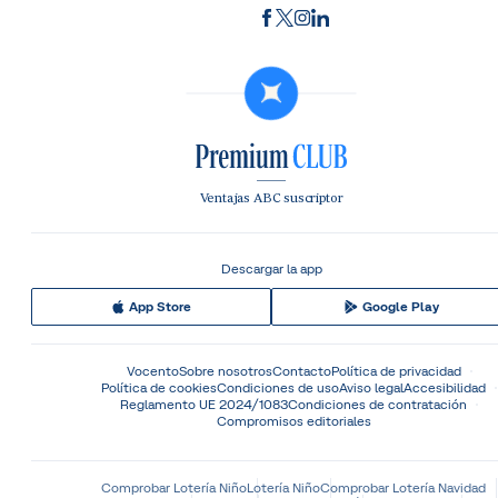
Ventajas ABC suscriptor
Descargar la app
App Store
Google Play
Vocento
Sobre nosotros
Contacto
Política de privacidad
Política de cookies
Condiciones de uso
Aviso legal
Accesibilidad
Reglamento UE 2024/1083
Condiciones de contratación
Compromisos editoriales
Comprobar Lotería Niño
Lotería Niño
Comprobar Lotería Navidad