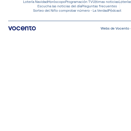
Lotería Navidad
Horóscopo
Programación TV
Últimas noticias
Lotería
Escucha las noticias del día
Preguntas frecuentes
Sorteo del Niño comprobar número - La Verdad
Pódcast
Webs de Vocento