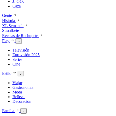
JJ.OO.
Caza
Gente
Historia
XL Semanal
Suscríbete
Recetas de Rechupete
Play
Televisión
Eurovisión 2025
Series
Cine
Estilo
Viajar
Gastronomía
Moda
Belleza
Decoración
Familia