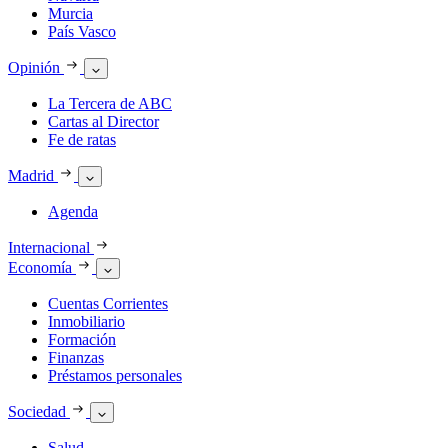
Murcia
País Vasco
Opinión
La Tercera de ABC
Cartas al Director
Fe de ratas
Madrid
Agenda
Internacional
Economía
Cuentas Corrientes
Inmobiliario
Formación
Finanzas
Préstamos personales
Sociedad
Salud