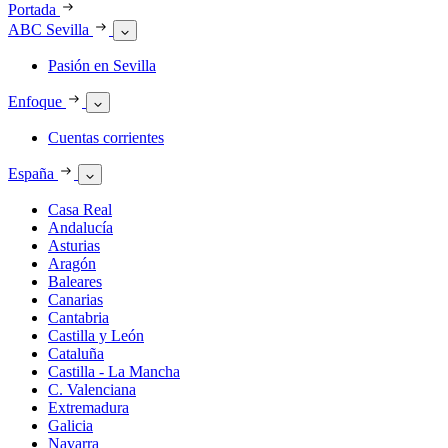
Portada
ABC Sevilla
Pasión en Sevilla
Enfoque
Cuentas corrientes
España
Casa Real
Andalucía
Asturias
Aragón
Baleares
Canarias
Cantabria
Castilla y León
Cataluña
Castilla - La Mancha
C. Valenciana
Extremadura
Galicia
Navarra