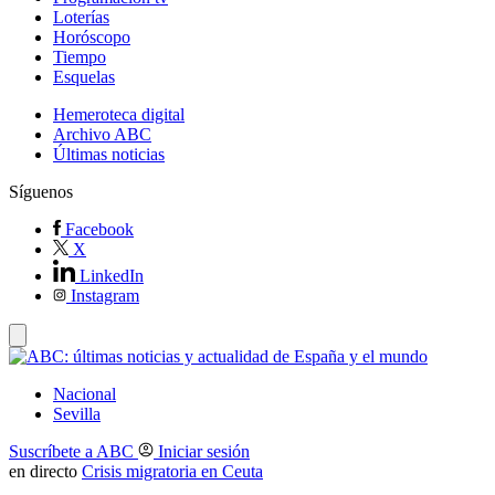
Loterías
Horóscopo
Tiempo
Esquelas
Hemeroteca digital
Archivo ABC
Últimas noticias
Síguenos
Facebook
X
LinkedIn
Instagram
Nacional
Sevilla
Suscríbete a ABC
Iniciar sesión
en directo
Crisis migratoria en Ceuta