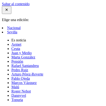
Saltar al contenido
Elige una edición:
Nacional
Sevilla
Es noticia
Aemet
Ceuta
Juan y Medio
Marta González
Pensión
Rafael Santandreu
Pedro Ruiz
Arturo Pérez-Reverte
Pablo Ojeda
Marcos Vázquez
Malú
Roger Nebot
Dannyvel
Topuria