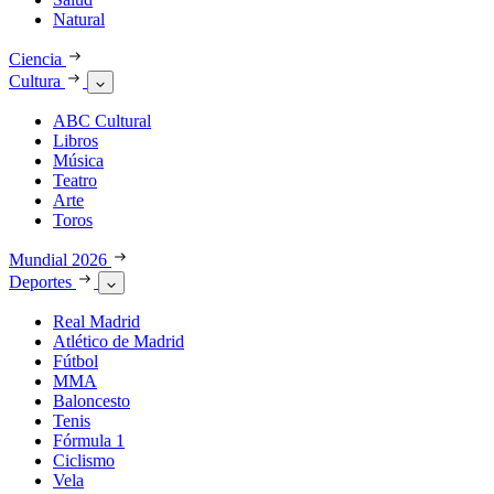
Natural
Ciencia
Cultura
ABC Cultural
Libros
Música
Teatro
Arte
Toros
Mundial 2026
Deportes
Real Madrid
Atlético de Madrid
Fútbol
MMA
Baloncesto
Tenis
Fórmula 1
Ciclismo
Vela