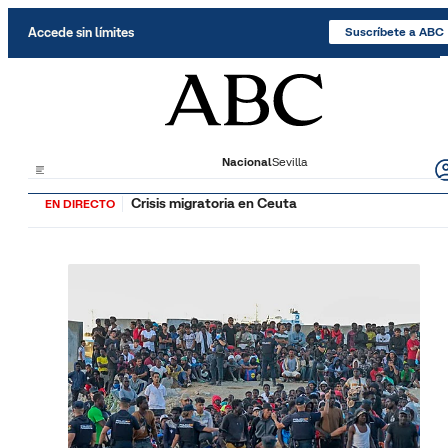
Saltar al contenido
Accede sin límites
Suscríbete a ABC
Nacional
Sevilla
Crisis migratoria en Ceuta
EN DIRECTO