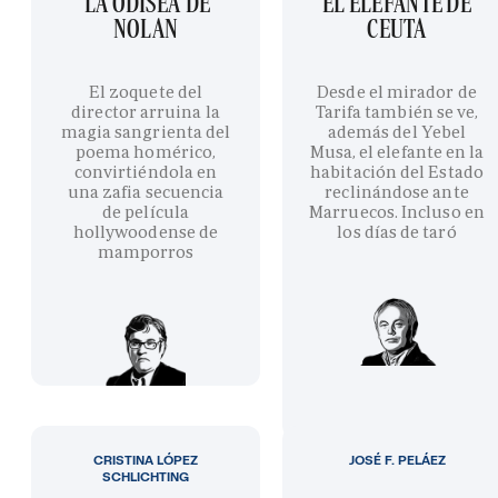
'LA ODISEA' DE
EL ELEFANTE DE
NOLAN
CEUTA
El zoquete del
Desde el mirador de
director arruina la
Tarifa también se ve,
magia sangrienta del
además del Yebel
poema homérico,
Musa, el elefante en la
convirtiéndola en
habitación del Estado
una zafia secuencia
reclinándose ante
de película
Marruecos. Incluso en
hollywoodense de
los días de taró
mamporros
CRISTINA LÓPEZ
JOSÉ F. PELÁEZ
SCHLICHTING