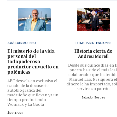
JOSÉ LUIS MORENO
PRIMERAS INTENCIONES
El misterio de la vida
Historia cierta de
personal del
Andreu Morell
todopoderoso
Desde sus quince días en l
productor envuelto en
puerta ha sido el más lea
polémicas
colaborador que ha tenid
Manuel Lao. Ni siquiera e
ABC desvela en exclusiva el
dinero le ha importado, só
estado de la docuserie
servir a su patrón
autobiográfica del
madrileño que llevan ya un
Salvador Sostres
tiempo produciendo
Womack y La Goota
Álex Ander