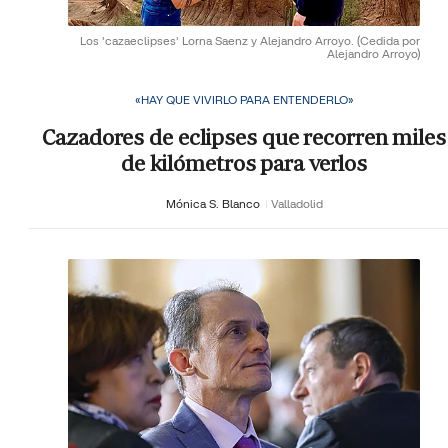
Los 'cazaeclipses' Lorna Saenz y Alejandro Arroyo.
(Cedida por
Alejandro Arroyo)
«HAY QUE VIVIRLO PARA ENTENDERLO»
Cazadores de eclipses que recorren miles
de kilómetros para verlos
Mónica S. Blanco
Valladolid