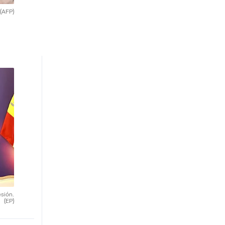
(AFP)
esión.
(EP)