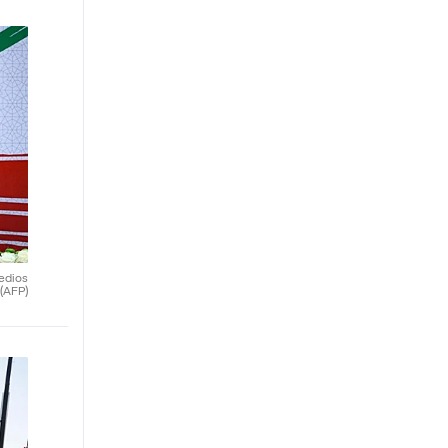
medios
(AFP)