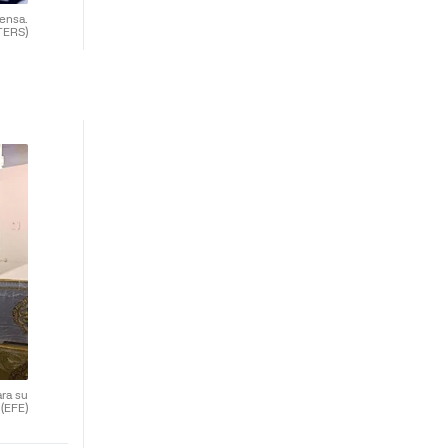
rensa.
TERS)
ra su
.
(EFE)