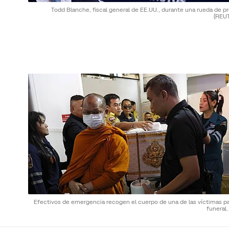
Todd Blanche, fiscal general de EE.UU., durante una rueda de p
(REU
Efectivos de emergencia recogen el cuerpo de una de las víctimas pa
funeral