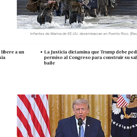
Infantes de Marina de EE.UU. desembarcan en Puerto Rico.
(Re
libere a un
La Justicia dictamina que Trump debe ped
sia
permiso al Congreso para construir su sa
baile