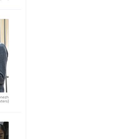
ronezh
uters)