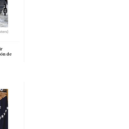
uters)
ir
lón de