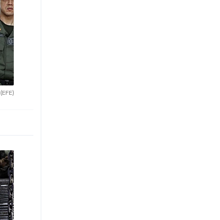
.
(EFE)