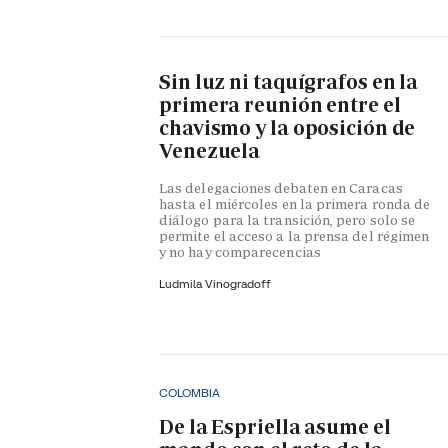
Sin luz ni taquígrafos en la
primera reunión entre el
chavismo y la oposición de
Venezuela
Las delegaciones debaten en Caracas
hasta el miércoles en la primera ronda de
diálogo para la transición, pero solo se
permite el acceso a la prensa del régimen
y no hay comparecencias
Ludmila Vinogradoff
COLOMBIA
De la Espriella asume el