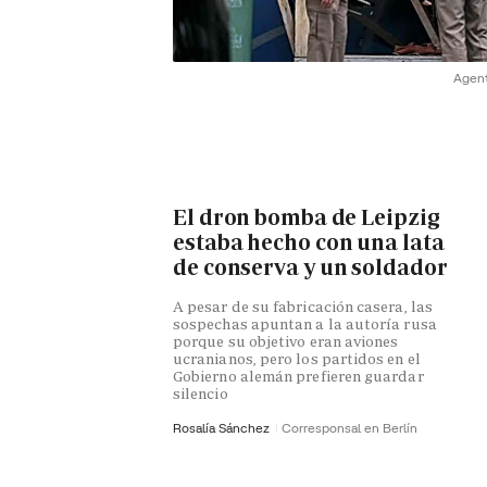
Agent
El dron bomba de Leipzig
estaba hecho con una lata
de conserva y un soldador
A pesar de su fabricación casera, las
sospechas apuntan a la autoría rusa
porque su objetivo eran aviones
ucranianos, pero los partidos en el
Gobierno alemán prefieren guardar
silencio
Rosalía Sánchez
Corresponsal en Berlín