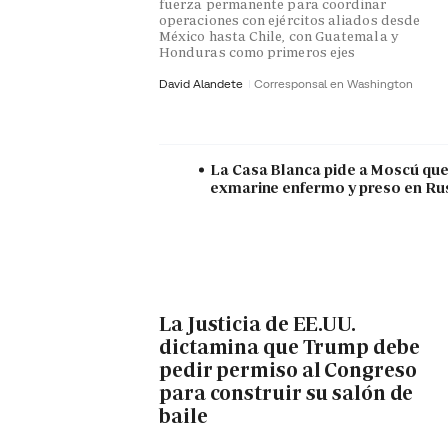
fuerza permanente para coordinar
operaciones con ejércitos aliados desde
México hasta Chile, con Guatemala y
Honduras como primeros ejes
David Alandete
Corresponsal en Washington
La Casa Blanca pide a Moscú que 
exmarine enfermo y preso en Ru
La Justicia de EE.UU.
dictamina que Trump debe
pedir permiso al Congreso
para construir su salón de
baile