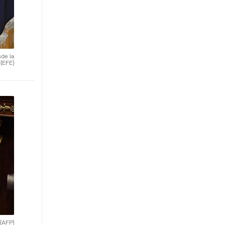
de la
.
(EFE)
(AFP)