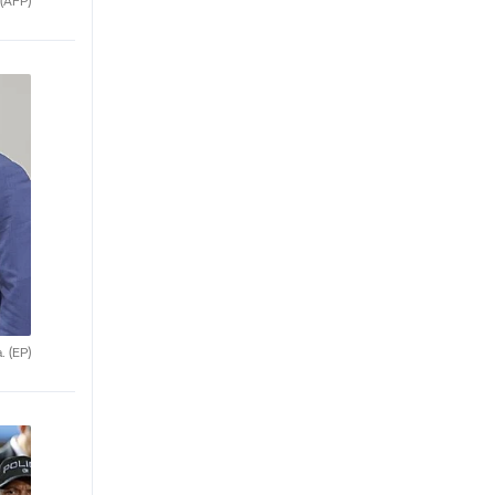
(AFP)
a.
(EP)