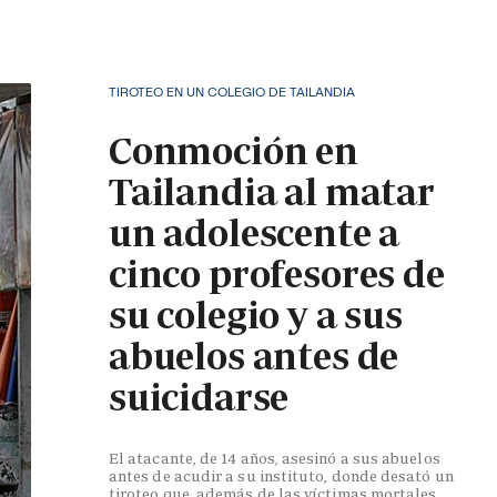
TIROTEO EN UN COLEGIO DE TAILANDIA
Conmoción en
Tailandia al matar
un adolescente a
cinco profesores de
su colegio y a sus
abuelos antes de
suicidarse
El atacante, de 14 años, asesinó a sus abuelos
antes de acudir a su instituto, donde desató un
tiroteo que, además de las víctimas mortales,