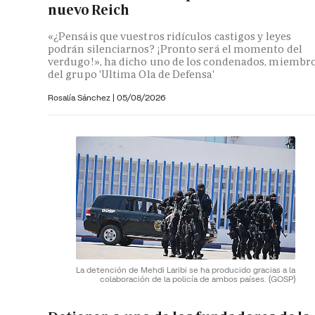
nuevo Reich
«¿Pensáis que vuestros ridículos castigos y leyes
podrán silenciarnos? ¡Pronto será el momento del
verdugo!», ha dicho uno de los condenados, miembr
del grupo 'Ultima Ola de Defensa'
Rosalía Sánchez
|
05/08/2026
La detención de Mehdi Laribi se ha producido gracias a la
colaboración de la policía de ambos países.
(GOSP)