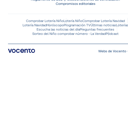
Compromisos editoriales
Comprobar Lotería Niño
Lotería Niño
Comprobar Lotería Navidad
Lotería Navidad
Horóscopo
Programación TV
Últimas noticias
Lotería
Escucha las noticias del día
Preguntas frecuentes
Sorteo del Niño comprobar número - La Verdad
Pódcast
Webs de Vocento