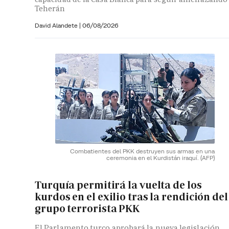
Teherán
David Alandete
|
06/08/2026
Combatientes del PKK destruyen sus armas en una
ceremonia en el Kurdistán iraquí.
(AFP)
Turquía permitirá la vuelta de los
kurdos en el exilio tras la rendición del
grupo terrorista PKK
El Parlamento turco aprobará la nueva legislación,