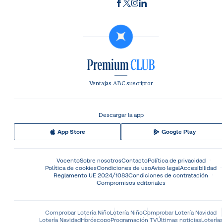
Ventajas ABC suscriptor
Descargar la app
App Store
Google Play
Vocento
Sobre nosotros
Contacto
Política de privacidad
Política de cookies
Condiciones de uso
Aviso legal
Accesibilidad
Reglamento UE 2024/1083
Condiciones de contratación
Compromisos editoriales
Comprobar Lotería Niño
Lotería Niño
Comprobar Lotería Navidad
Lotería Navidad
Horóscopo
Programación TV
Últimas noticias
Lotería