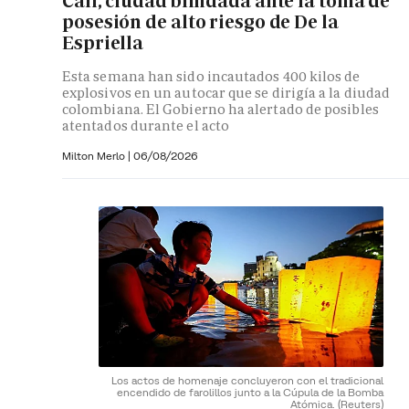
Cali, ciudad blindada ante la toma de
posesión de alto riesgo de De la
Espriella
Esta semana han sido incautados 400 kilos de
explosivos en un autocar que se dirigía a la diudad
colombiana. El Gobierno ha alertado de posibles
atentados durante el acto
Milton Merlo
|
06/08/2026
Los actos de homenaje concluyeron con el tradicional
encendido de farolillos junto a la Cúpula de la Bomba
Atómica.
(Reuters)