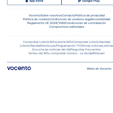
App Store
Google Play
Vocento
Sobre nosotros
Contacto
Política de privacidad
Política de cookies
Condiciones de uso
Aviso legal
Accesibilidad
Reglamento UE 2024/1083
Condiciones de contratación
Compromisos editoriales
Comprobar Lotería Niño
Lotería Niño
Comprobar Lotería Navidad
Lotería Navidad
Horóscopo
Programación TV
Últimas noticias
Lotería
Escucha las noticias del día
Preguntas frecuentes
Sorteo del Niño comprobar número - La Verdad
Pódcast
Webs de Vocento