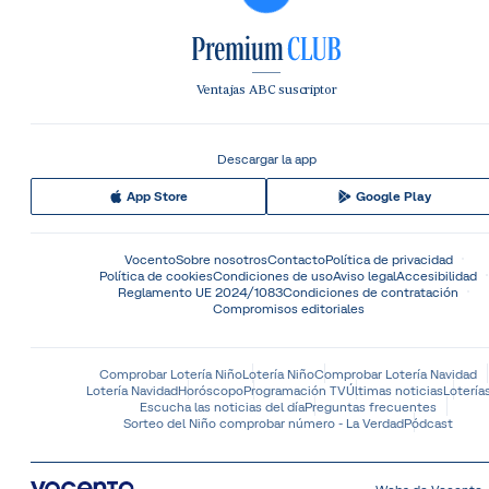
Ventajas ABC suscriptor
Descargar la app
App Store
Google Play
Vocento
Sobre nosotros
Contacto
Política de privacidad
Política de cookies
Condiciones de uso
Aviso legal
Accesibilidad
Reglamento UE 2024/1083
Condiciones de contratación
Compromisos editoriales
Comprobar Lotería Niño
Lotería Niño
Comprobar Lotería Navidad
Lotería Navidad
Horóscopo
Programación TV
Últimas noticias
Lotería
Escucha las noticias del día
Preguntas frecuentes
Sorteo del Niño comprobar número - La Verdad
Pódcast