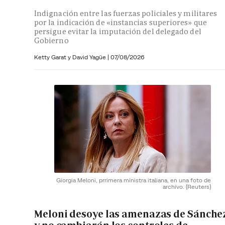
Indignación entre las fuerzas policiales y militares
por la indicación de «instancias superiores» que
persigue evitar la imputación del delegado del
Gobierno
Ketty Garat y
David Yagüe
|
07/08/2026
Giorgia Meloni, prrimera ministra italiana, en una foto de
archivo.
(Reuters)
Meloni desoye las amenazas de Sánche