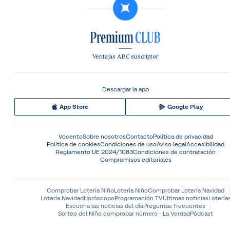
Ventajas ABC suscriptor
Descargar la app
App Store
Google Play
Vocento
Sobre nosotros
Contacto
Política de privacidad
Política de cookies
Condiciones de uso
Aviso legal
Accesibilidad
Reglamento UE 2024/1083
Condiciones de contratación
Compromisos editoriales
Comprobar Lotería Niño
Lotería Niño
Comprobar Lotería Navidad
Lotería Navidad
Horóscopo
Programación TV
Últimas noticias
Lotería
Escucha las noticias del día
Preguntas frecuentes
Sorteo del Niño comprobar número - La Verdad
Pódcast