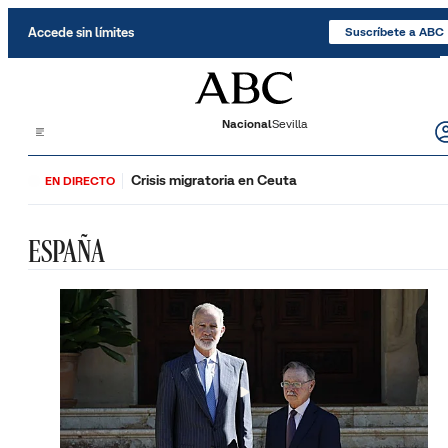
Saltar al contenido
Accede sin límites
Suscríbete a ABC
Nacional
Sevilla
Crisis migratoria en Ceuta
EN DIRECTO
ESPAÑA