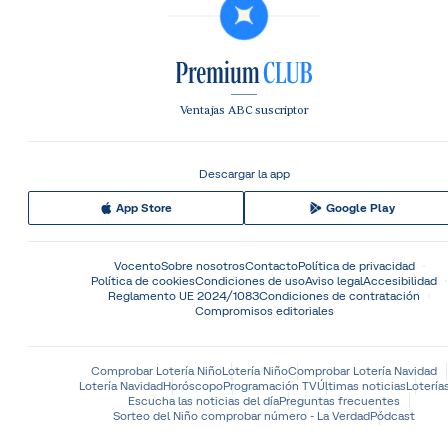
Ventajas ABC suscriptor
Descargar la app
App Store
Google Play
Vocento
Sobre nosotros
Contacto
Política de privacidad
Política de cookies
Condiciones de uso
Aviso legal
Accesibilidad
Reglamento UE 2024/1083
Condiciones de contratación
Compromisos editoriales
Comprobar Lotería Niño
Lotería Niño
Comprobar Lotería Navidad
Lotería Navidad
Horóscopo
Programación TV
Últimas noticias
Lotería
Escucha las noticias del día
Preguntas frecuentes
Sorteo del Niño comprobar número - La Verdad
Pódcast