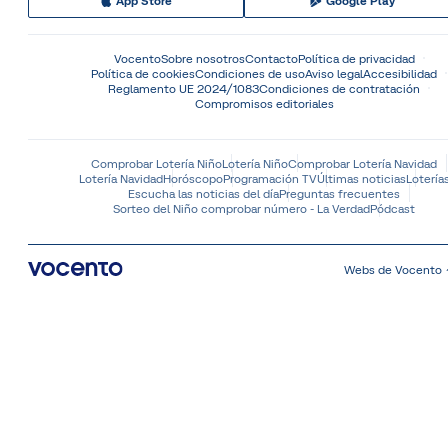
App Store
Google Play
Vocento
Sobre nosotros
Contacto
Política de privacidad
Política de cookies
Condiciones de uso
Aviso legal
Accesibilidad
Reglamento UE 2024/1083
Condiciones de contratación
Compromisos editoriales
Comprobar Lotería Niño
Lotería Niño
Comprobar Lotería Navidad
Lotería Navidad
Horóscopo
Programación TV
Últimas noticias
Lotería
Escucha las noticias del día
Preguntas frecuentes
Sorteo del Niño comprobar número - La Verdad
Pódcast
Webs de Vocento