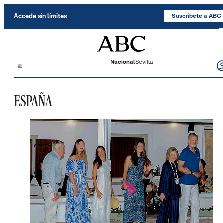
Saltar al contenido
Accede sin límites
Suscríbete a ABC
Nacional
Sevilla
ESPAÑA