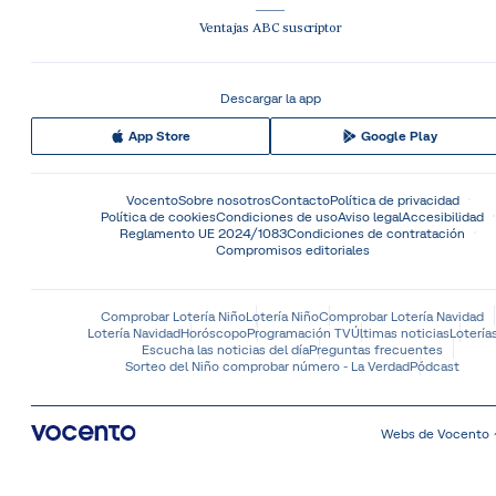
Ventajas ABC suscriptor
Descargar la app
App Store
Google Play
Vocento
Sobre nosotros
Contacto
Política de privacidad
Política de cookies
Condiciones de uso
Aviso legal
Accesibilidad
Reglamento UE 2024/1083
Condiciones de contratación
Compromisos editoriales
Comprobar Lotería Niño
Lotería Niño
Comprobar Lotería Navidad
Lotería Navidad
Horóscopo
Programación TV
Últimas noticias
Lotería
Escucha las noticias del día
Preguntas frecuentes
Sorteo del Niño comprobar número - La Verdad
Pódcast
Webs de Vocento