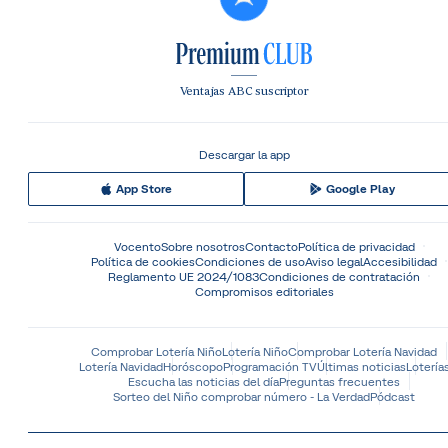
Ventajas ABC suscriptor
Descargar la app
App Store
Google Play
Vocento
Sobre nosotros
Contacto
Política de privacidad
Política de cookies
Condiciones de uso
Aviso legal
Accesibilidad
Reglamento UE 2024/1083
Condiciones de contratación
Compromisos editoriales
Comprobar Lotería Niño
Lotería Niño
Comprobar Lotería Navidad
Lotería Navidad
Horóscopo
Programación TV
Últimas noticias
Lotería
Escucha las noticias del día
Preguntas frecuentes
Sorteo del Niño comprobar número - La Verdad
Pódcast