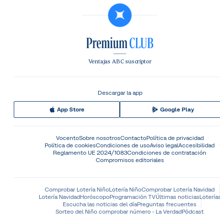
Ventajas ABC suscriptor
Descargar la app
App Store
Google Play
Vocento
Sobre nosotros
Contacto
Política de privacidad
Política de cookies
Condiciones de uso
Aviso legal
Accesibilidad
Reglamento UE 2024/1083
Condiciones de contratación
Compromisos editoriales
Comprobar Lotería Niño
Lotería Niño
Comprobar Lotería Navidad
Lotería Navidad
Horóscopo
Programación TV
Últimas noticias
Lotería
Escucha las noticias del día
Preguntas frecuentes
Sorteo del Niño comprobar número - La Verdad
Pódcast