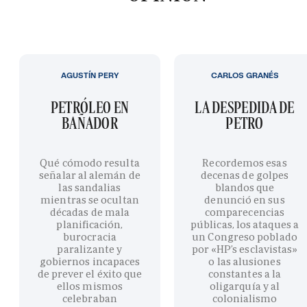
AGUSTÍN PERY
CARLOS GRANÉS
PETRÓLEO EN
LA DESPEDIDA DE
BAÑADOR
PETRO
Qué cómodo resulta
Recordemos esas
señalar al alemán de
decenas de golpes
las sandalias
blandos que
mientras se ocultan
denunció en sus
décadas de mala
comparecencias
planificación,
públicas, los ataques a
burocracia
un Congreso poblado
paralizante y
por «HP’s esclavistas»
gobiernos incapaces
o las alusiones
de prever el éxito que
constantes a la
ellos mismos
oligarquía y al
celebraban
colonialismo