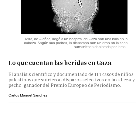
Mira, de 4 años, llegó a un hospital de Gaza con una bala en la
cabeza. Según sus padres, le disparaon con un dron en la zona
humanitaria declarada por Israel.
Lo que cuentan las heridas en Gaza
El análisis científico y documentado de 114 casos de niños
palestinos que sufrieron disparos selectivos en la cabeza y 
pecho, ganador del Premio Europeo de Periodismo.
Carlos Manuel Sanchez