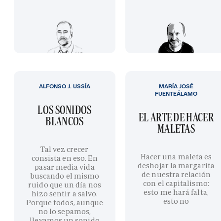
ALFONSO J. USSÍA
MARÍA JOSÉ
FUENTEÁLAMO
LOS SONIDOS
EL ARTE DE HACER
BLANCOS
MALETAS
Tal vez crecer
Hacer una maleta es
consista en eso. En
deshojar la margarita
pasar media vida
de nuestra relación
buscando el mismo
con el capitalismo:
ruido que un día nos
esto me hará falta,
hizo sentir a salvo.
esto no
Porque todos, aunque
no lo sepamos,
llevamos un sonido