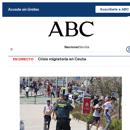
Saltar al contenido
Accede sin límites
Suscríbete a ABC
Nacional
Sevilla
Crisis migratoria en Ceuta
EN DIRECTO