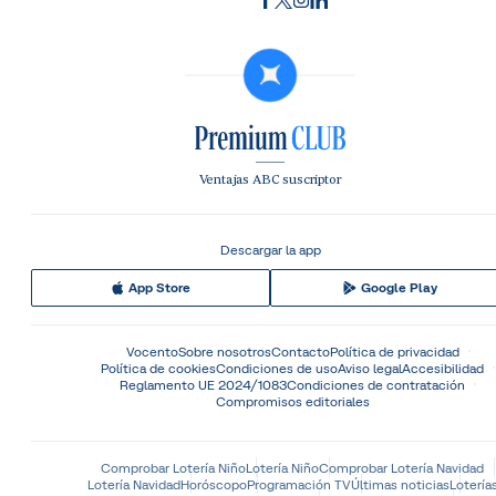
Ventajas ABC suscriptor
Descargar la app
App Store
Google Play
Vocento
Sobre nosotros
Contacto
Política de privacidad
Política de cookies
Condiciones de uso
Aviso legal
Accesibilidad
Reglamento UE 2024/1083
Condiciones de contratación
Compromisos editoriales
Comprobar Lotería Niño
Lotería Niño
Comprobar Lotería Navidad
Lotería Navidad
Horóscopo
Programación TV
Últimas noticias
Lotería