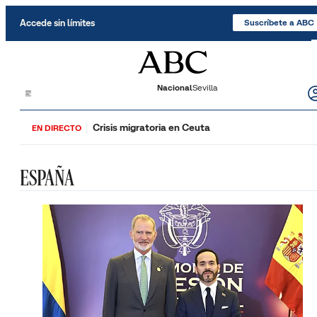
Saltar al contenido
Accede sin límites
Suscríbete a ABC
Nacional
Sevilla
Crisis migratoria en Ceuta
EN DIRECTO
ESPAÑA