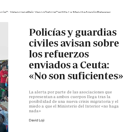
ucía
C. Valenciana
País Vasco
Galicia
Castilla La Mancha
Aragón
Baleares
Policías y guardias
civiles avisan sobre
los refuerzos
enviados a Ceuta:
«No son suficientes»
La alerta por parte de las asociaciones que
representan a ambos cuerpos llega tras la
posibilidad de una nueva crisis migratoria y el
miedo a que el Ministerio del Interior «no haga
nada»
David Loji