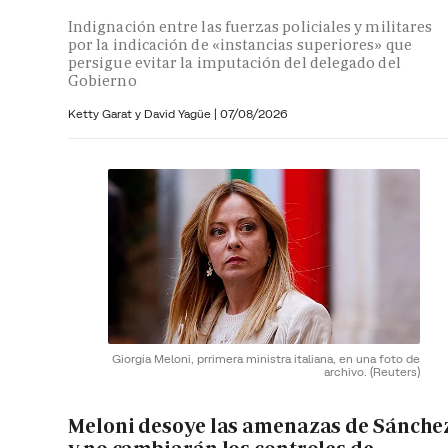
Indignación entre las fuerzas policiales y militares
por la indicación de «instancias superiores» que
persigue evitar la imputación del delegado del
Gobierno
Ketty Garat y
David Yagüe
|
07/08/2026
Giorgia Meloni, prrimera ministra italiana, en una foto de
archivo.
(Reuters)
Meloni desoye las amenazas de Sánche