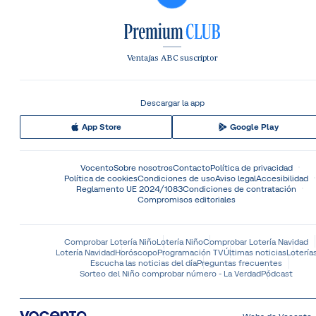
Ventajas ABC suscriptor
Descargar la app
App Store
Google Play
Vocento
Sobre nosotros
Contacto
Política de privacidad
Política de cookies
Condiciones de uso
Aviso legal
Accesibilidad
Reglamento UE 2024/1083
Condiciones de contratación
Compromisos editoriales
Comprobar Lotería Niño
Lotería Niño
Comprobar Lotería Navidad
Lotería Navidad
Horóscopo
Programación TV
Últimas noticias
Lotería
Escucha las noticias del día
Preguntas frecuentes
Sorteo del Niño comprobar número - La Verdad
Pódcast