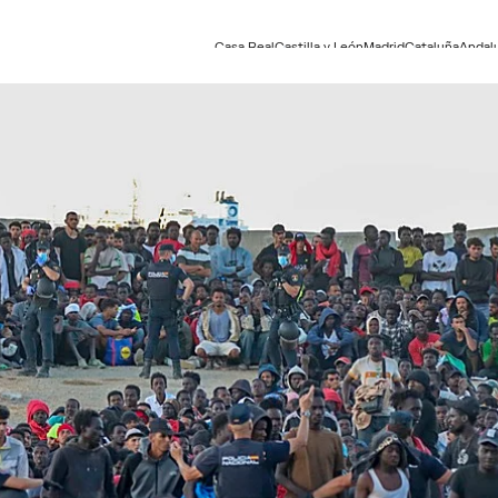
Casa Real
Castilla y León
Madrid
Cataluña
Andal