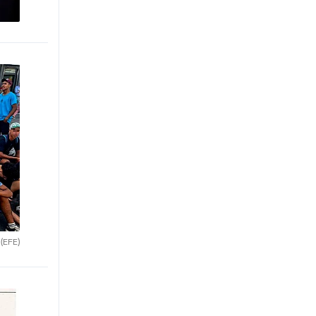
.
(EFE)