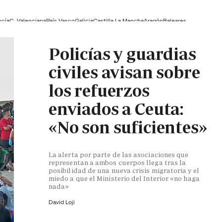
ucía
C. Valenciana
País Vasco
Galicia
Castilla La Mancha
Aragón
Baleares
Policías y guardias
civiles avisan sobre
los refuerzos
enviados a Ceuta:
«No son suficientes»
La alerta por parte de las asociaciones que
representan a ambos cuerpos llega tras la
posibilidad de una nueva crisis migratoria y el
miedo a que el Ministerio del Interior «no haga
nada»
David Loji