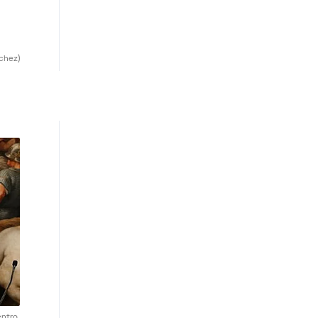
chez)
ntro.