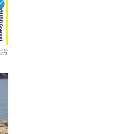
da de
EMAT)