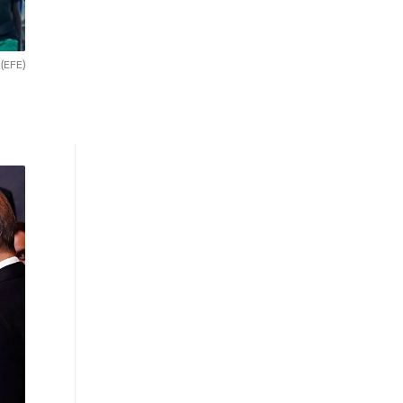
.
(EFE)