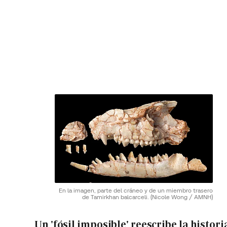
En la imagen, parte del cráneo y de un miembro trasero
de Tamirkhan balcarceli.
(Nicole Wong / AMNH)
Un 'fósil imposible' reescribe la histori