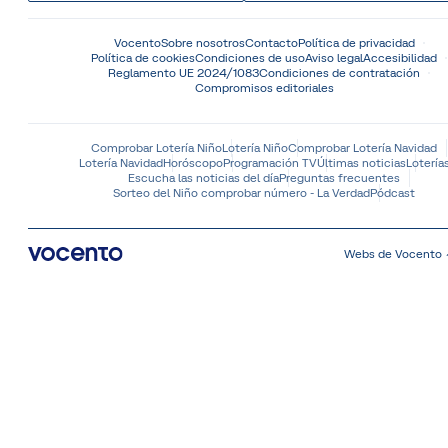
Vocento
Sobre nosotros
Contacto
Política de privacidad
Política de cookies
Condiciones de uso
Aviso legal
Accesibilidad
Reglamento UE 2024/1083
Condiciones de contratación
Compromisos editoriales
Comprobar Lotería Niño
Lotería Niño
Comprobar Lotería Navidad
Lotería Navidad
Horóscopo
Programación TV
Últimas noticias
Lotería
Escucha las noticias del día
Preguntas frecuentes
Sorteo del Niño comprobar número - La Verdad
Pódcast
Webs de Vocento