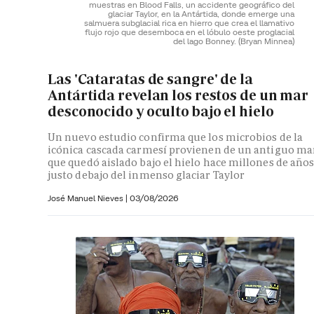
muestras en Blood Falls, un accidente geográfico del
glaciar Taylor, en la Antártida, donde emerge una
salmuera subglacial rica en hierro que crea el llamativo
flujo rojo que desemboca en el lóbulo oeste proglacial
del lago Bonney.
(Bryan Minnea)
Las 'Cataratas de sangre' de la
Antártida revelan los restos de un mar
desconocido y oculto bajo el hielo
Un nuevo estudio confirma que los microbios de la
icónica cascada carmesí provienen de un antiguo ma
que quedó aislado bajo el hielo hace millones de año
justo debajo del inmenso glaciar Taylor
José Manuel Nieves
|
03/08/2026