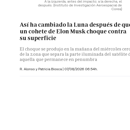
A la izquierda, antes del impacto; a la derecha, el
después.
(Instituto de Investigación Aeroespacial de
Corea)
Así ha cambiado la Luna después de qu
un cohete de Elon Musk choque contra
su superficie
El choque se produjo en la mañana del miércoles cer
de la zona que separa la parte iluminada del satélite 
aquella que permanece en penumbra
R. Alonso y
Patricia Biosca
|
07/08/2026 06:54h.