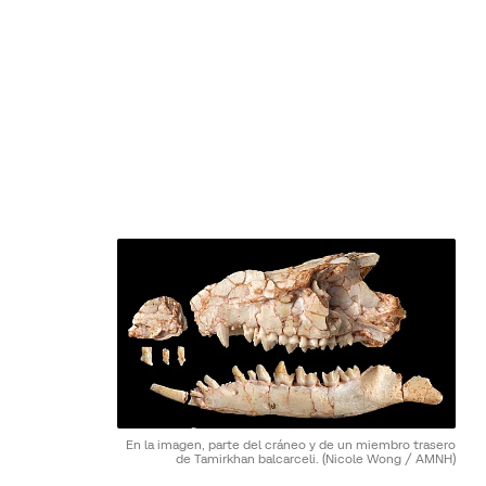
En la imagen, parte del cráneo y de un miembro trasero
de Tamirkhan balcarceli.
(Nicole Wong / AMNH)