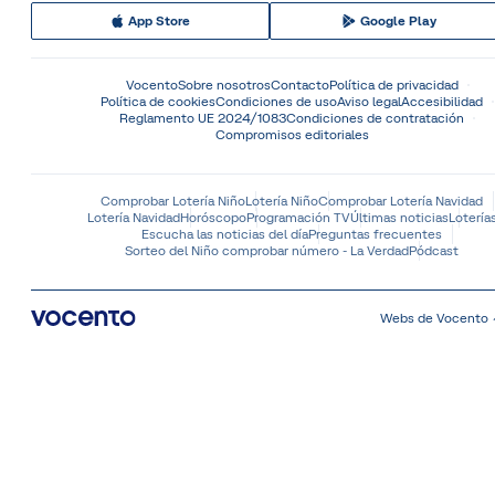
App Store
Google Play
Vocento
Sobre nosotros
Contacto
Política de privacidad
Política de cookies
Condiciones de uso
Aviso legal
Accesibilidad
Reglamento UE 2024/1083
Condiciones de contratación
Compromisos editoriales
Comprobar Lotería Niño
Lotería Niño
Comprobar Lotería Navidad
Lotería Navidad
Horóscopo
Programación TV
Últimas noticias
Lotería
Escucha las noticias del día
Preguntas frecuentes
Sorteo del Niño comprobar número - La Verdad
Pódcast
Webs de Vocento