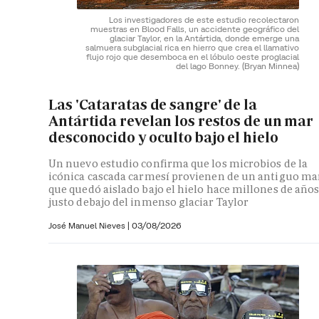
Los investigadores de este estudio recolectaron
muestras en Blood Falls, un accidente geográfico del
glaciar Taylor, en la Antártida, donde emerge una
salmuera subglacial rica en hierro que crea el llamativo
flujo rojo que desemboca en el lóbulo oeste proglacial
del lago Bonney.
(Bryan Minnea)
Las 'Cataratas de sangre' de la
Antártida revelan los restos de un mar
desconocido y oculto bajo el hielo
Un nuevo estudio confirma que los microbios de la
icónica cascada carmesí provienen de un antiguo ma
que quedó aislado bajo el hielo hace millones de año
justo debajo del inmenso glaciar Taylor
José Manuel Nieves
|
03/08/2026