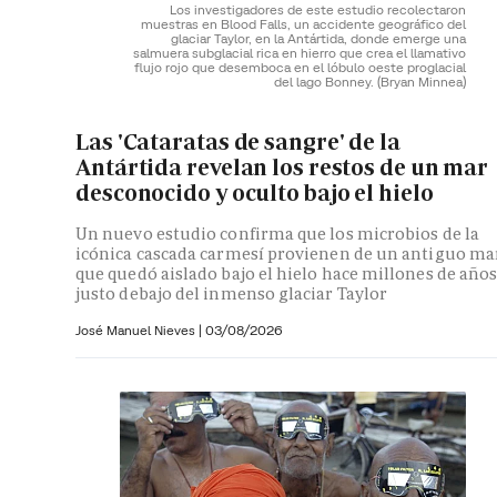
Los investigadores de este estudio recolectaron
muestras en Blood Falls, un accidente geográfico del
glaciar Taylor, en la Antártida, donde emerge una
salmuera subglacial rica en hierro que crea el llamativo
flujo rojo que desemboca en el lóbulo oeste proglacial
del lago Bonney.
(Bryan Minnea)
Las 'Cataratas de sangre' de la
Antártida revelan los restos de un mar
desconocido y oculto bajo el hielo
Un nuevo estudio confirma que los microbios de la
icónica cascada carmesí provienen de un antiguo ma
que quedó aislado bajo el hielo hace millones de año
justo debajo del inmenso glaciar Taylor
José Manuel Nieves
|
03/08/2026