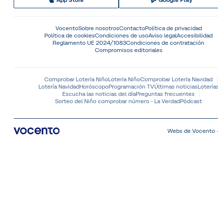
App Store
Google Play
Vocento
Sobre nosotros
Contacto
Política de privacidad
Política de cookies
Condiciones de uso
Aviso legal
Accesibilidad
Reglamento UE 2024/1083
Condiciones de contratación
Compromisos editoriales
Comprobar Lotería Niño
Lotería Niño
Comprobar Lotería Navidad
Lotería Navidad
Horóscopo
Programación TV
Últimas noticias
Lotería
Escucha las noticias del día
Preguntas frecuentes
Sorteo del Niño comprobar número - La Verdad
Pódcast
Webs de Vocento