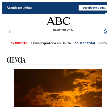
Saltar al contenido
Accede sin límites
Suscríbete a ABC
Nacional
Sevilla
Crisis migratoria en Ceuta
Prim
EN DIRECTO
ECLIPSE TOTAL
CIENCIA