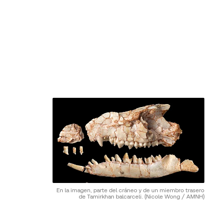
En la imagen, parte del cráneo y de un miembro trasero
de Tamirkhan balcarceli.
(Nicole Wong / AMNH)