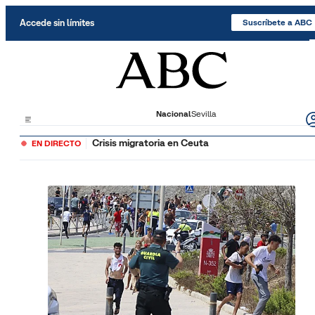
Saltar al contenido
Accede sin límites
Suscríbete a ABC
Nacional
Sevilla
Crisis migratoria en Ceuta
EN DIRECTO