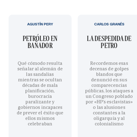
AGUSTÍN PERY
CARLOS GRANÉS
PETRÓLEO EN
LA DESPEDIDA DE
BAÑADOR
PETRO
Qué cómodo resulta
Recordemos esas
señalar al alemán de
decenas de golpes
las sandalias
blandos que
mientras se ocultan
denunció en sus
décadas de mala
comparecencias
planificación,
públicas, los ataques a
burocracia
un Congreso poblado
paralizante y
por «HP’s esclavistas»
gobiernos incapaces
o las alusiones
de prever el éxito que
constantes a la
ellos mismos
oligarquía y al
celebraban
colonialismo