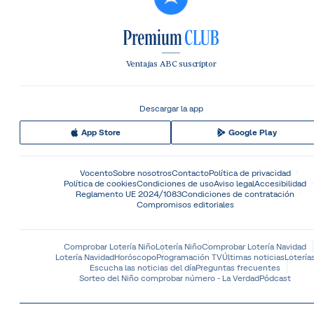
Ventajas ABC suscriptor
Descargar la app
App Store
Google Play
Vocento
Sobre nosotros
Contacto
Política de privacidad
Política de cookies
Condiciones de uso
Aviso legal
Accesibilidad
Reglamento UE 2024/1083
Condiciones de contratación
Compromisos editoriales
Comprobar Lotería Niño
Lotería Niño
Comprobar Lotería Navidad
Lotería Navidad
Horóscopo
Programación TV
Últimas noticias
Lotería
Escucha las noticias del día
Preguntas frecuentes
Sorteo del Niño comprobar número - La Verdad
Pódcast