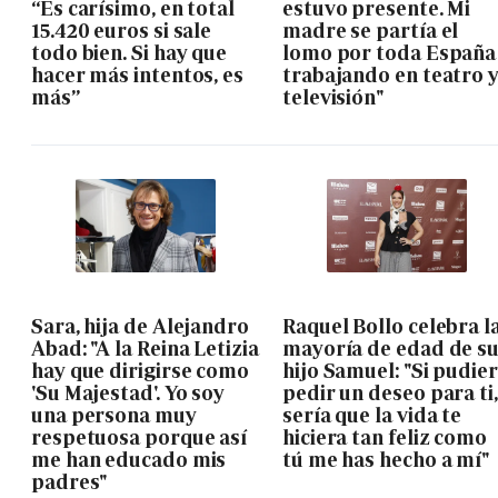
“Es carísimo, en total
estuvo presente. Mi
15.420 euros si sale
madre se partía el
todo bien. Si hay que
lomo por toda España
hacer más intentos, es
trabajando en teatro 
más”
televisión"
Sara, hija de Alejandro
Raquel Bollo celebra l
Abad: "A la Reina Letizia
mayoría de edad de s
hay que dirigirse como
hijo Samuel: "Si pudie
'Su Majestad'. Yo soy
pedir un deseo para ti,
una persona muy
sería que la vida te
respetuosa porque así
hiciera tan feliz como
me han educado mis
tú me has hecho a mí"
padres"