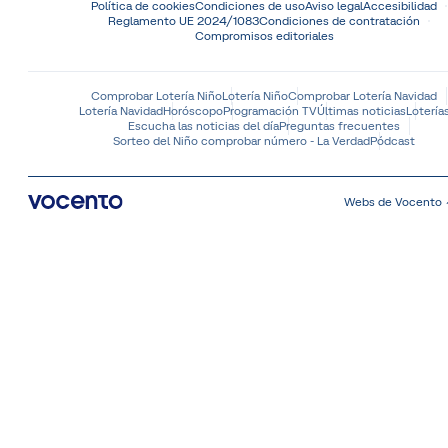
Política de cookies
Condiciones de uso
Aviso legal
Accesibilidad
Reglamento UE 2024/1083
Condiciones de contratación
Compromisos editoriales
Comprobar Lotería Niño
Lotería Niño
Comprobar Lotería Navidad
Lotería Navidad
Horóscopo
Programación TV
Últimas noticias
Lotería
Escucha las noticias del día
Preguntas frecuentes
Sorteo del Niño comprobar número - La Verdad
Pódcast
Webs de Vocento