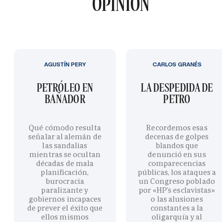
OPINIÓN
AGUSTÍN PERY
CARLOS GRANÉS
PETRÓLEO EN
LA DESPEDIDA DE
BAÑADOR
PETRO
Qué cómodo resulta
Recordemos esas
señalar al alemán de
decenas de golpes
las sandalias
blandos que
mientras se ocultan
denunció en sus
décadas de mala
comparecencias
planificación,
públicas, los ataques a
burocracia
un Congreso poblado
paralizante y
por «HP’s esclavistas»
gobiernos incapaces
o las alusiones
de prever el éxito que
constantes a la
ellos mismos
oligarquía y al