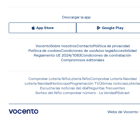
Descargar la app
App Store
Google Play
Vocento
Sobre nosotros
Contacto
Política de privacidad
Política de cookies
Condiciones de uso
Aviso legal
Accesibilidad
Reglamento UE 2024/1083
Condiciones de contratación
Compromisos editoriales
Comprobar Lotería Niño
Lotería Niño
Comprobar Lotería Navidad
Lotería Navidad
Horóscopo
Programación TV
Últimas noticias
Lotería
Escucha las noticias del día
Preguntas frecuentes
Sorteo del Niño comprobar número - La Verdad
Pódcast
Webs de Vocento