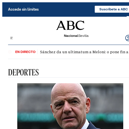
Saltar al contenido
Accede sin límites
Suscríbete a ABC
Nacional
Sevilla
Sánchez da un ultimatum a Meloni: o pone fin a
EN DIRECTO
DEPORTES