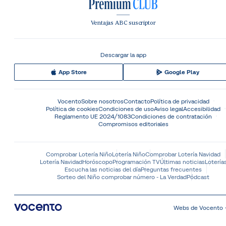
Ventajas ABC suscriptor
Descargar la app
App Store
Google Play
Vocento
Sobre nosotros
Contacto
Política de privacidad
Política de cookies
Condiciones de uso
Aviso legal
Accesibilidad
Reglamento UE 2024/1083
Condiciones de contratación
Compromisos editoriales
Comprobar Lotería Niño
Lotería Niño
Comprobar Lotería Navidad
Lotería Navidad
Horóscopo
Programación TV
Últimas noticias
Lotería
Escucha las noticias del día
Preguntas frecuentes
Sorteo del Niño comprobar número - La Verdad
Pódcast
Webs de Vocento