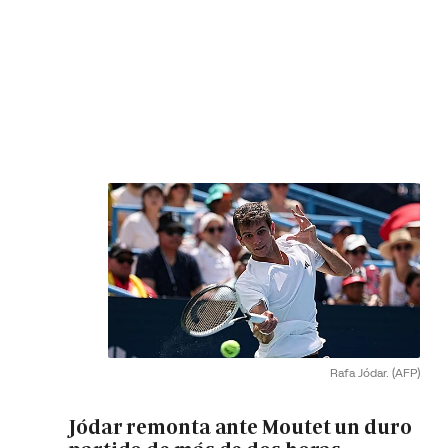
Rafa Jódar.
(AFP)
Jódar remonta ante Moutet un duro