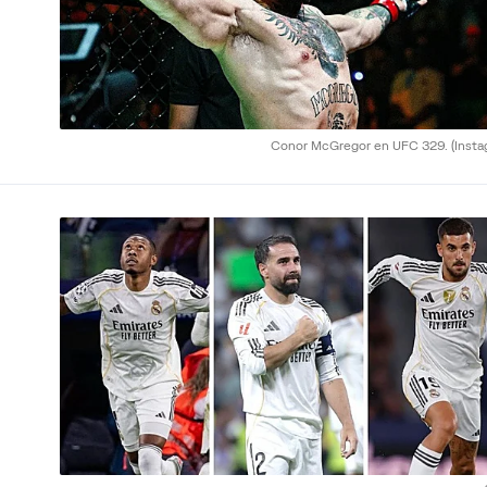
Conor McGregor en UFC 329.
(Inst