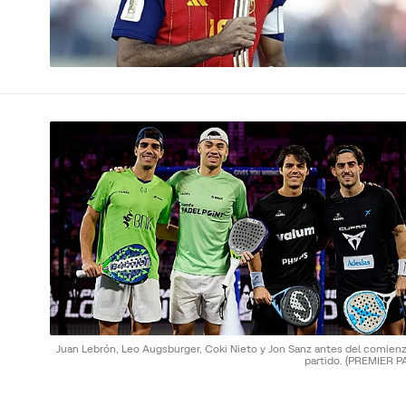
Juan Lebrón, Leo Augsburger, Coki Nieto y Jon Sanz antes del comienz
partido.
(PREMIER P