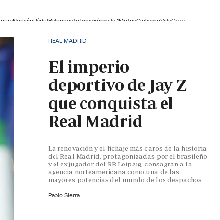
lmera
Nervión
Pádel
Baloncesto
Tenis
Fórmula 1
Motos
Ciclismo
Vela
Caza
REAL MADRID
El imperio
deportivo de Jay Z
que conquista el
Real Madrid
La renovación y el fichaje más caros de la historia
del Real Madrid, protagonizadas por el brasileño
y el exjugador del RB Leipzig, consagran a la
agencia norteamericana como una de las
mayores potencias del mundo de los despachos
Pablo Sierra