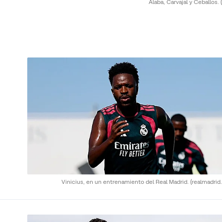
Alaba, Carvajal y Ceballos.
Vinicius, en un entrenamiento del Real Madrid.
(realmadrid