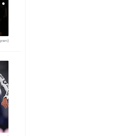
agram)