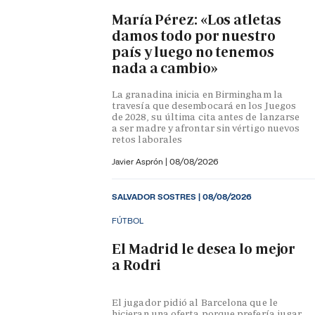
María Pérez: «Los atletas
damos todo por nuestro
país y luego no tenemos
nada a cambio»
La granadina inicia en Birmingham la
travesía que desembocará en los Juegos
de 2028, su última cita antes de lanzarse
a ser madre y afrontar sin vértigo nuevos
retos laborales
Javier Asprón
|
08/08/2026
SALVADOR SOSTRES
|
08/08/2026
FÚTBOL
El Madrid le desea lo mejor
a Rodri
El jugador pidió al Barcelona que le
hicieran una oferta porque prefería jugar