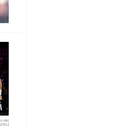
o del
ADEL)