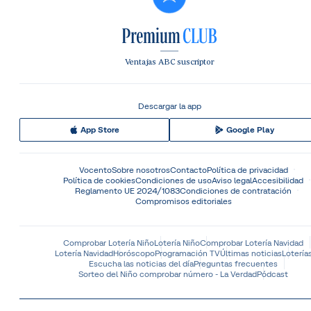
Ventajas ABC suscriptor
Descargar la app
App Store
Google Play
Vocento
Sobre nosotros
Contacto
Política de privacidad
Política de cookies
Condiciones de uso
Aviso legal
Accesibilidad
Reglamento UE 2024/1083
Condiciones de contratación
Compromisos editoriales
Comprobar Lotería Niño
Lotería Niño
Comprobar Lotería Navidad
Lotería Navidad
Horóscopo
Programación TV
Últimas noticias
Lotería
Escucha las noticias del día
Preguntas frecuentes
Sorteo del Niño comprobar número - La Verdad
Pódcast