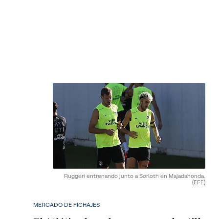
Ruggeri entrenando junto a Sorloth en Majadahonda.
(EFE)
MERCADO DE FICHAJES