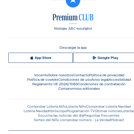
Ventajas ABC suscriptor
Descargar la app
App Store
Google Play
Vocento
Sobre nosotros
Contacto
Política de privacidad
Política de cookies
Condiciones de uso
Aviso legal
Accesibilidad
Reglamento UE 2024/1083
Condiciones de contratación
Compromisos editoriales
Comprobar Lotería Niño
Lotería Niño
Comprobar Lotería Navidad
Lotería Navidad
Horóscopo
Programación TV
Últimas noticias
Lotería
Escucha las noticias del día
Preguntas frecuentes
Sorteo del Niño comprobar número - La Verdad
Pódcast