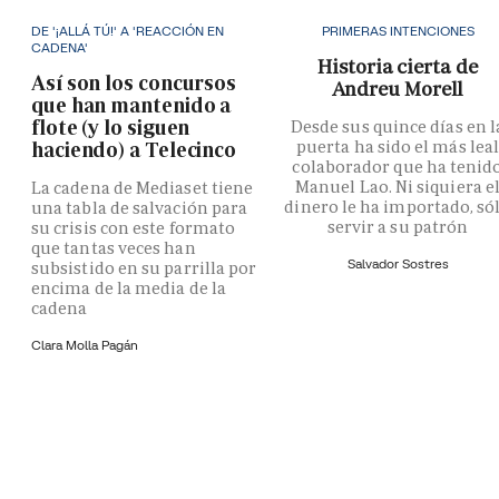
DE '¡ALLÁ TÚ!' A 'REACCIÓN EN
PRIMERAS INTENCIONES
CADENA'
Historia cierta de
Así son los concursos
Andreu Morell
que han mantenido a
flote (y lo siguen
Desde sus quince días en l
puerta ha sido el más lea
haciendo) a Telecinco
colaborador que ha tenid
Manuel Lao. Ni siquiera e
La cadena de Mediaset tiene
dinero le ha importado, só
una tabla de salvación para
servir a su patrón
su crisis con este formato
que tantas veces han
Salvador Sostres
subsistido en su parrilla por
encima de la media de la
cadena
Clara Molla Pagán