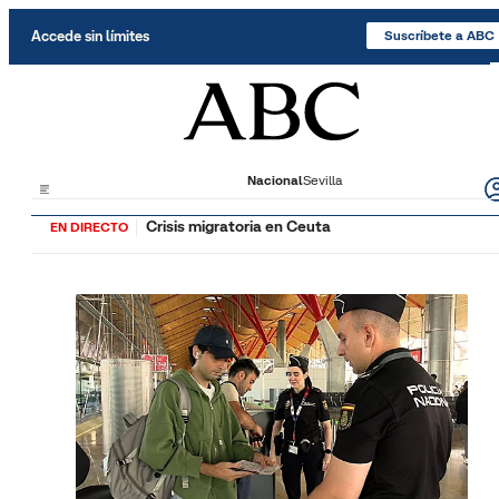
Saltar al contenido
Accede sin límites
Suscríbete a ABC
Nacional
Sevilla
Crisis migratoria en Ceuta
EN DIRECTO