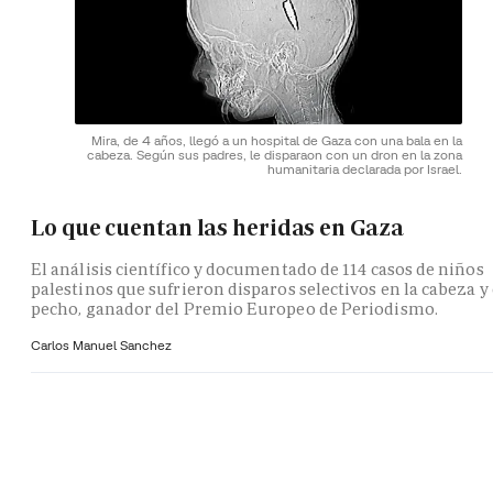
Mira, de 4 años, llegó a un hospital de Gaza con una bala en la
cabeza. Según sus padres, le disparaon con un dron en la zona
humanitaria declarada por Israel.
Lo que cuentan las heridas en Gaza
El análisis científico y documentado de 114 casos de niños
palestinos que sufrieron disparos selectivos en la cabeza y 
pecho, ganador del Premio Europeo de Periodismo.
Carlos Manuel Sanchez