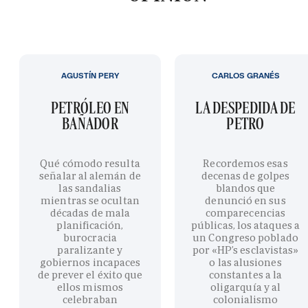
AGUSTÍN PERY
CARLOS GRANÉS
PETRÓLEO EN
LA DESPEDIDA DE
BAÑADOR
PETRO
Qué cómodo resulta
Recordemos esas
señalar al alemán de
decenas de golpes
las sandalias
blandos que
mientras se ocultan
denunció en sus
décadas de mala
comparecencias
planificación,
públicas, los ataques a
burocracia
un Congreso poblado
paralizante y
por «HP’s esclavistas»
gobiernos incapaces
o las alusiones
de prever el éxito que
constantes a la
ellos mismos
oligarquía y al
celebraban
colonialismo