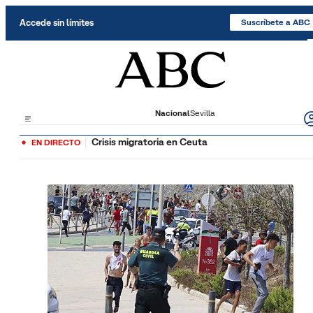
Saltar al contenido
Accede sin límites
Suscríbete a ABC
Nacional
Sevilla
Crisis migratoria en Ceuta
EN DIRECTO