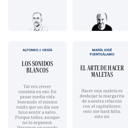
ALFONSO J. USSÍA
MARÍA JOSÉ
FUENTEÁLAMO
LOS SONIDOS
EL ARTE DE HACER
BLANCOS
MALETAS
Tal vez crecer
Hacer una maleta es
consista en eso. En
deshojar la margarita
pasar media vida
de nuestra relación
buscando el mismo
con el capitalismo:
ruido que un día nos
esto me hará falta,
hizo sentir a salvo.
esto no
Porque todos, aunque
no lo sepamos,
llevamos un sonido