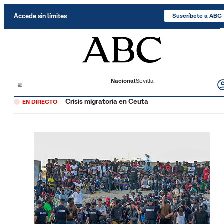
Saltar al contenido
Accede sin límites
Suscríbete a ABC
Nacional
Sevilla
Crisis migratoria en Ceuta
EN DIRECTO