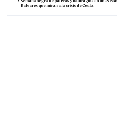
Semana negra de pateras y naufragios en unas isla
Baleares que miran a la crisis de Ceuta