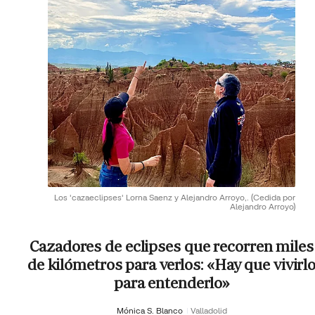
Los 'cazaeclipses' Lorna Saenz y Alejandro Arroyo,.
(Cedida por
Alejandro Arroyo)
Cazadores de eclipses que recorren miles
de kilómetros para verlos: «Hay que vivirl
para entenderlo»
Mónica S. Blanco
Valladolid