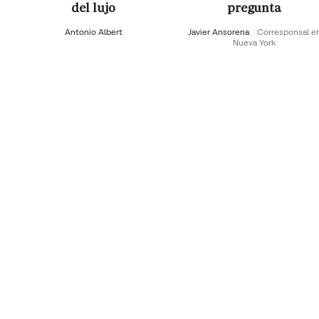
del lujo
pregunta
Antonio Albert
Javier Ansorena
Corresponsal e
Nueva York