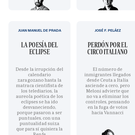
JUAN MANUEL DE PRADA
JOSÉ F. PELÁEZ
LA POESÍA DEL
PERDÓN POR EL
ECLIPSE
CIRCO ITALIANO
Desde la irrupción del
El número de
calendario
inmigrantes llegados
zaragozano hasta la
desde Ceuta a Italia
matraca cientifista de
asciende a cero, pero
los telediarios, la
Meloni advierte que
aureola poética de los
no va a eliminar los
eclipses se ha ido
controles, pensando
desvaneciendo,
en la fuga de votos
porque pasaron a ser
hacia Vannacci
puntuales, con una
puntualidad suiza
que para sí quisiera la
Renfe