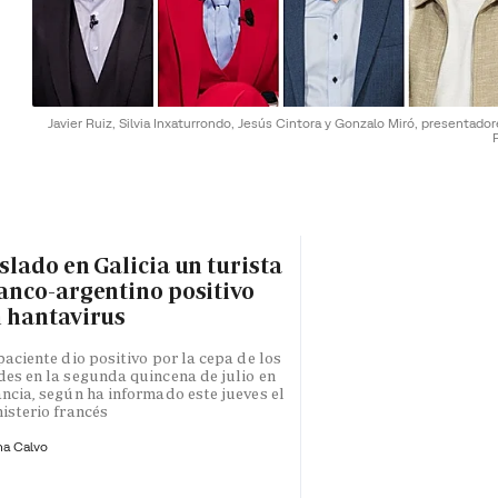
Javier Ruiz, Silvia Inxaturrondo, Jesús Cintora y Gonzalo Miró, presentado
slado en Galicia un turista
anco-argentino positivo
 hantavirus
paciente dio positivo por la cepa de los
es en la segunda quincena de julio en
ncia, según ha informado este jueves el
isterio francés
na Calvo