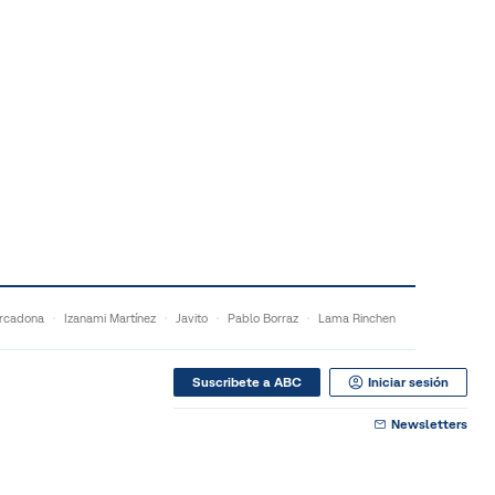
rcadona
Izanami Martínez
Javito
Pablo Borraz
Lama Rinchen
Suscribete a ABC
Iniciar sesión
Newsletters