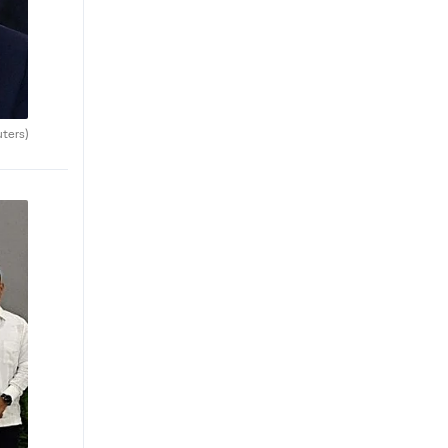
uters)