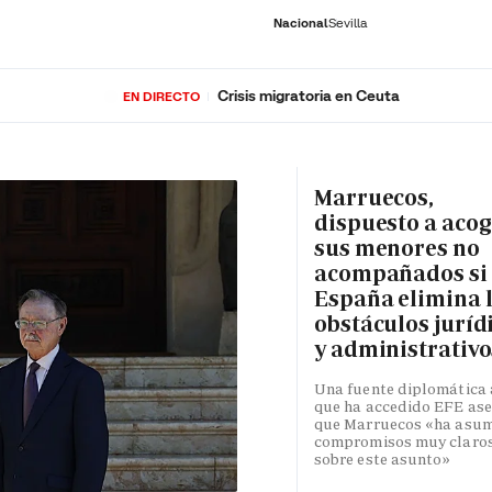
Nacional
Sevilla
Crisis migratoria en Ceuta
EN DIRECTO
RNACIONAL
ECONOMÍA
DEPORTES
SOCIEDAD
CULTURA
GENTE
PLAY
HISTORIA
ÚLTI
Marruecos,
dispuesto a acog
sus menores no
acompañados si
España elimina 
obstáculos juríd
y administrativo
Una fuente diplomática 
que ha accedido EFE as
que Marruecos «ha asu
compromisos muy claro
sobre este asunto»