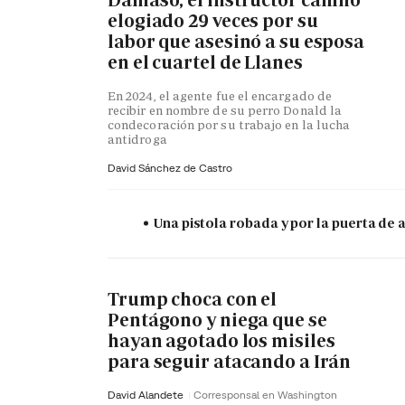
Dámaso, el instructor canino
elogiado 29 veces por su
labor que asesinó a su esposa
en el cuartel de Llanes
En 2024, el agente fue el encargado de
recibir en nombre de su perro Donald la
condecoración por su trabajo en la lucha
antidroga
David Sánchez de Castro
Una pistola robada y por la puerta de
Trump choca con el
Pentágono y niega que se
hayan agotado los misiles
para seguir atacando a Irán
David Alandete
Corresponsal en Washington