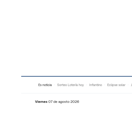
Saltar al contenido
Es noticia
Sorteo Lotería hoy
Infantino
Eclipse solar
Viernes
07 de agosto 2026