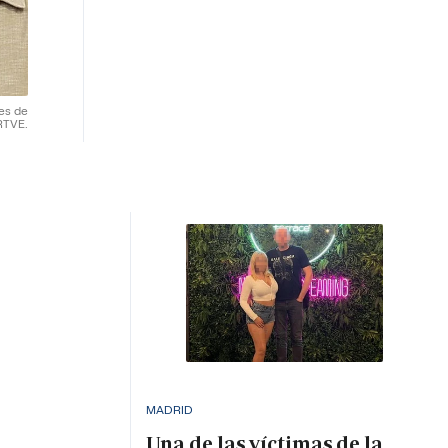
res de
RTVE.
MADRID
Una de las víctimas de la