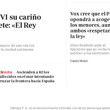
Vox cree que el P
 VI su cariño
opondrá a acoge
te: «El Rey
los menores, au
ambos «respeta
la ley»
Elías Bendodo pide al
l marco de uno «de los
Ejecutivo que no «eche l
de la ciudad autónoma
pelota» a los territorios
Carlos Mullor
Directo
Ascienden a 82 los
fallecidos en el mar intentando
cruzar la frontera hacia España
Dámaso F. S., en el reconocimiento a Donald, uno de los perros que adies