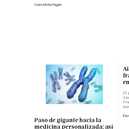
Clara Molla Pagán
Ai
fr
en
El 
And
Fra
min
Ele
Paso de gigante hacia la
medicina personalizada: así