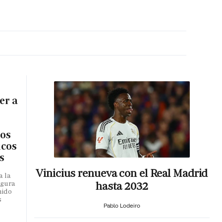
MA HORA
er a
los
icos
s
Vinicius renueva con el Real Madrid
a la
hasta 2032
egura
mido
s
Pablo Lodeiro