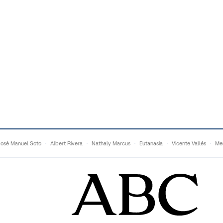
José Manuel Soto
Albert Rivera
Nathaly Marcus
Eutanasia
Vicente Vallés
Me
Adrián Quevedo
Ganaderos
Matteo Grandi