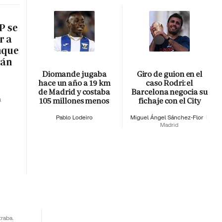
P se
r a
nque
rán
Diomande jugaba
Giro de guion en el
hace un año a 19 km
caso Rodri: el
de Madrid y costaba
Barcelona negocia su
a
105 millones menos
fichaje con el City
Pablo Lodeiro
Miguel Ángel Sánchez-Flor
Madrid
traba.