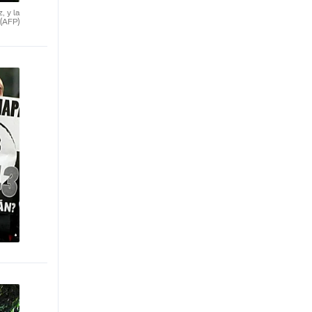
, y la
(AFP)