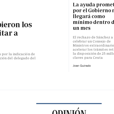
La ayuda prome
por el Gobierno 
llegará como
mínimo dentro 
bieron los
un mes
itar a
El rechazo de Sánchez a
celebrar un Consejo de
Ministros extraordinari
acelerar los trámites re
la disposición de 25 mil
s por la indicación de
claves para Ceuta
ción del delegado del
Joan Guirado