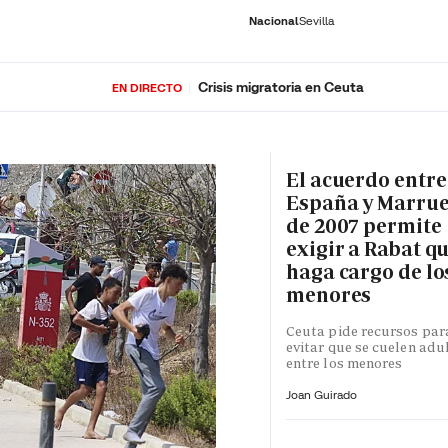
Nacional
Sevilla
Crisis migratoria en Ceuta
EN DIRECTO
RNACIONAL
ECONOMÍA
DEPORTES
SOCIEDAD
CULTURA
GENTE
PLAY
HISTORIA
ÚLTI
El acuerdo entre
España y Marru
de 2007 permite
exigir a Rabat qu
haga cargo de lo
menores
Ceuta pide recursos par
evitar que se cuelen adu
entre los menores
Joan Guirado