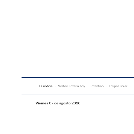
Saltar al contenido
Es noticia
Sorteo Lotería hoy
Infantino
Eclipse solar
Viernes
07 de agosto 2026