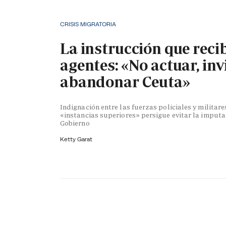
CRISIS MIGRATORIA
La instrucción que reci
agentes: «No actuar, inv
abandonar Ceuta»
Indignación entre las fuerzas policiales y militare
«instancias superiores» persigue evitar la imputa
Gobierno
Ketty Garat