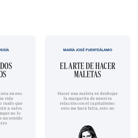
USSÍA
MARÍA JOSÉ FUENTEÁLAMO
IDOS
EL ARTE DE HACER
OS
MALETAS
ista en eso.
Hacer una maleta es deshojar
ia vida
la margarita de nuestra
o ruido que
relación con el capitalismo:
tir a salvo.
esto me hará falta, esto no
nque no lo
s un sonido
ntro