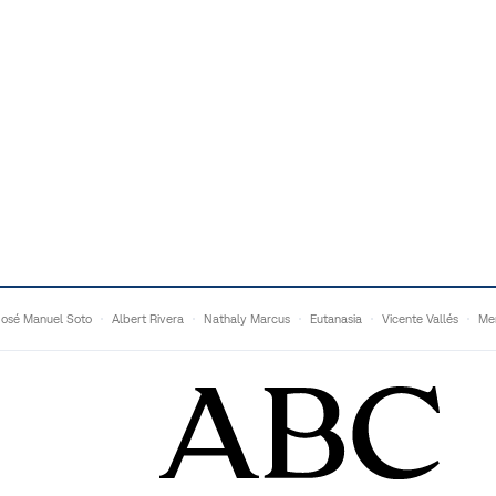
José Manuel Soto
Albert Rivera
Nathaly Marcus
Eutanasia
Vicente Vallés
Me
Adrián Quevedo
Ganaderos
Matteo Grandi