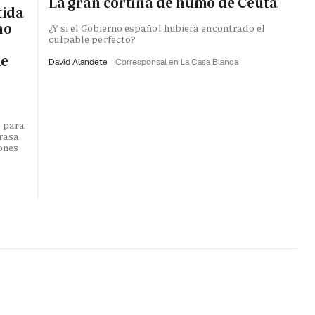
La gran cortina de humo de Ceuta
tida
no
¿Y si el Gobierno español hubiera encontrado el
culpable perfecto?
de
David Alandete
Corresponsal en La Casa Blanca
o para
trasa
lones