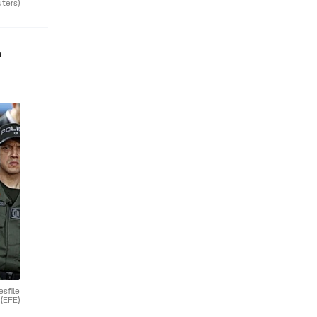
uters)
n
esfile
.
(EFE)