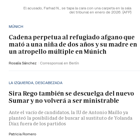
El acusado, Farhad N., se tapa la cara con una carpeta en la sala
del tribunal en enero de 2026.
(AFP)
MÚNICH
Cadena perpetua al refugiado afgano que
mató a una niña de dos años y su madre en
un atropello múltiple en Múnich
Rosalía Sánchez
Corresponsal en Berlín
LA IZQUIERDA, DESCABEZADA
Sira Rego también se descuelga del nuevo
Sumar y no volverá a ser ministrable
Ante el vacío de candidatos, la IU de Antonio Maíllo ya
planteó la posibilidad de buscar al sustituto de Yolanda
Díaz fuera de los partidos
Patricia Romero