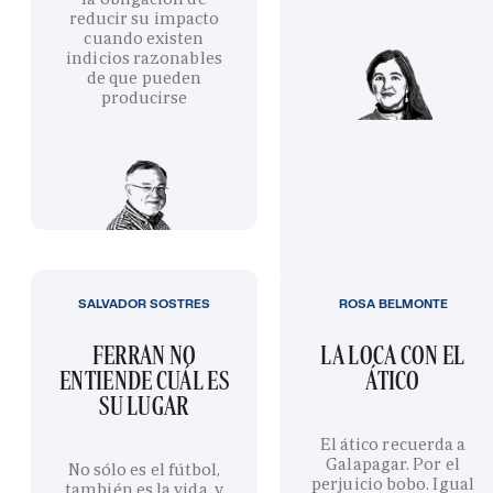
reducir su impacto
cuando existen
indicios razonables
de que pueden
producirse
SALVADOR SOSTRES
ROSA BELMONTE
FERRAN NO
LA LOCA CON EL
ENTIENDE CUÁL ES
ÁTICO
SU LUGAR
El ático recuerda a
Galapagar. Por el
No sólo es el fútbol,
perjuicio bobo. Igual
también es la vida, y