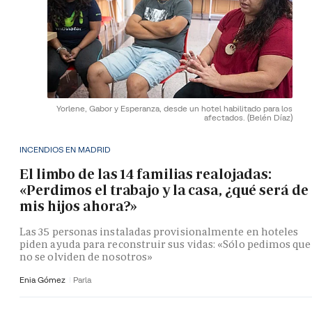
Yorlene, Gabor y Esperanza, desde un hotel habilitado para los
afectados.
(Belén Díaz)
INCENDIOS EN MADRID
El limbo de las 14 familias realojadas:
«Perdimos el trabajo y la casa, ¿qué será de
mis hijos ahora?»
Las 35 personas instaladas provisionalmente en hoteles
piden ayuda para reconstruir sus vidas: «Sólo pedimos que
no se olviden de nosotros»
Enia Gómez
Parla