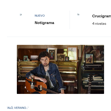
Crucigra
NUEVO
Notigrama
4 niveles
'ALÓ, VERANO...'