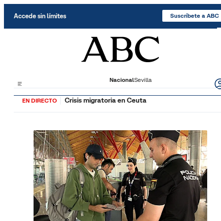
Saltar al contenido
Accede sin límites
Suscríbete a ABC
Nacional
Sevilla
Crisis migratoria en Ceuta
EN DIRECTO