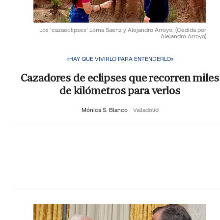
Los 'cazaeclipses' Lorna Saenz y Alejandro Arroyo.
(Cedida por
Alejandro Arroyo)
«HAY QUE VIVIRLO PARA ENTENDERLO»
Cazadores de eclipses que recorren miles
de kilómetros para verlos
Mónica S. Blanco
Valladolid