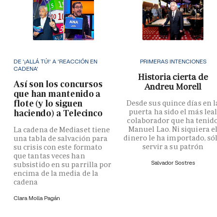
DE '¡ALLÁ TÚ!' A 'REACCIÓN EN
PRIMERAS INTENCIONES
CADENA'
Historia cierta de
Así son los concursos
Andreu Morell
que han mantenido a
flote (y lo siguen
Desde sus quince días en l
puerta ha sido el más lea
haciendo) a Telecinco
colaborador que ha tenid
Manuel Lao. Ni siquiera e
La cadena de Mediaset tiene
dinero le ha importado, só
una tabla de salvación para
servir a su patrón
su crisis con este formato
que tantas veces han
Salvador Sostres
subsistido en su parrilla por
encima de la media de la
cadena
Clara Molla Pagán