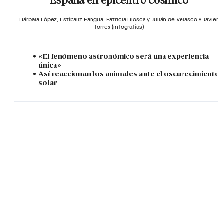
España en epicentro cósmico
Bárbara López,
Estíbaliz Pangua,
Patricia Biosca y
Julián de Velasco y Javier
Torres (infografías)
«El fenómeno astronómico será una experiencia
única»
Así reaccionan los animales ante el oscurecimient
solar