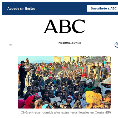
Saltar al contenido
Accede sin límites
Suscríbete a ABC
Nacional
Sevilla
ONG entregan comida a los extranjeros ilegales en Ceuta.
(EP)