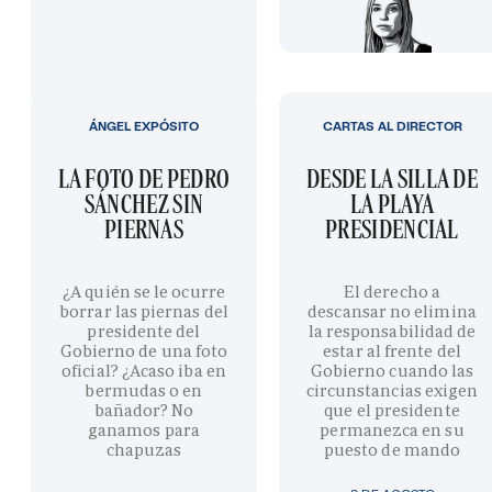
ÁNGEL EXPÓSITO
CARTAS AL DIRECTOR
LA FOTO DE PEDRO
DESDE LA SILLA DE
SÁNCHEZ SIN
LA PLAYA
PIERNAS
PRESIDENCIAL
¿A quién se le ocurre
El derecho a
borrar las piernas del
descansar no elimina
presidente del
la responsabilidad de
Gobierno de una foto
estar al frente del
oficial? ¿Acaso iba en
Gobierno cuando las
bermudas o en
circunstancias exigen
bañador? No
que el presidente
ganamos para
permanezca en su
chapuzas
puesto de mando