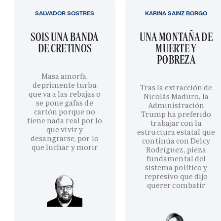
SALVADOR SOSTRES
KARINA SAINZ BORGO
SOIS UNA BANDA
UNA MONTAÑA DE
DE CRETINOS
MUERTE Y
POBREZA
Masa amorfa,
deprimente turba
Tras la extracción de
que va a las rebajas o
Nicolás Maduro, la
se pone gafas de
Administración
cartón porque no
Trump ha preferido
tiene nada real por lo
trabajar con la
que vivir y
estructura estatal que
desangrarse, por lo
continúa con Delcy
que luchar y morir
Rodríguez, pieza
fundamental del
sistema político y
represivo que dijo
querer combatir