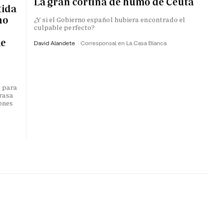
La gran cortina de humo de Ceuta
tida
no
¿Y si el Gobierno español hubiera encontrado el
culpable perfecto?
de
David Alandete
Corresponsal en La Casa Blanca
o para
trasa
lones