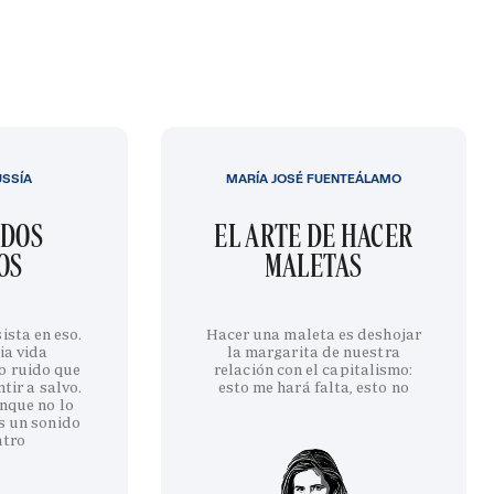
USSÍA
MARÍA JOSÉ FUENTEÁLAMO
IDOS
EL ARTE DE HACER
OS
MALETAS
ista en eso.
Hacer una maleta es deshojar
ia vida
la margarita de nuestra
o ruido que
relación con el capitalismo:
tir a salvo.
esto me hará falta, esto no
nque no lo
s un sonido
ntro