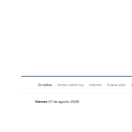
Saltar al contenido
Es noticia
Sorteo Lotería hoy
Infantino
Eclipse solar
Viernes
07 de agosto 2026