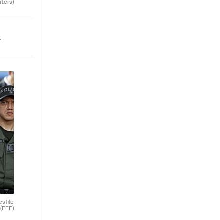
uters)
n
esfile
.
(EFE)