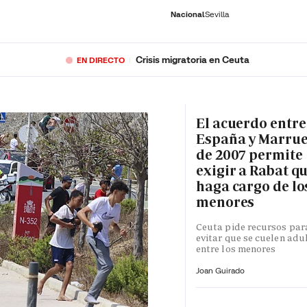
Nacional
Sevilla
Crisis migratoria en Ceuta
EN DIRECTO
RNACIONAL
ECONOMÍA
DEPORTES
SOCIEDAD
CULTURA
GENTE
PLAY
HISTORIA
ÚLTI
El acuerdo entre
España y Marru
de 2007 permite
exigir a Rabat qu
haga cargo de lo
menores
Ceuta pide recursos par
evitar que se cuelen adu
entre los menores
Joan Guirado