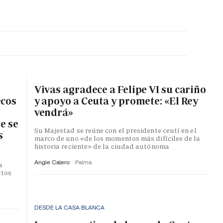
MA HORA
Vivas agradece a Felipe VI su cariño
ecos
y apoyo a Ceuta y promete: «El Rey
vendrá»
e se
Su Majestad se reúne con el presidente ceutí en el
s
marco de uno «de los momentos más difíciles de la
historia reciente» de la ciudad autónoma
Angie Calero
Palma
a
ltos
DESDE LA CASA BLANCA