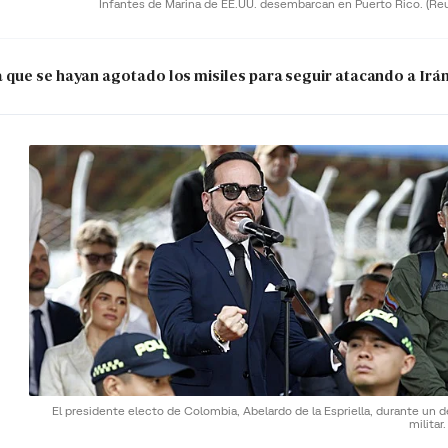
Infantes de Marina de EE.UU. desembarcan en Puerto Rico.
(Re
que se hayan agotado los misiles para seguir atacando a Irá
El presidente electo de Colombia, Abelardo de la Espriella, durante un d
militar