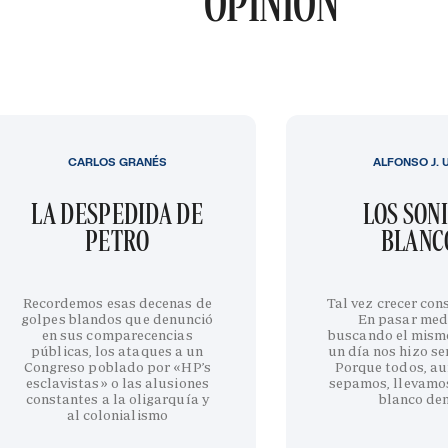
OPINIÓN
CARLOS GRANÉS
ALFONSO J. 
LA DESPEDIDA DE
LOS SON
PETRO
BLANC
Recordemos esas decenas de
Tal vez crecer cons
golpes blandos que denunció
En pasar med
en sus comparecencias
buscando el mism
públicas, los ataques a un
un día nos hizo sen
Congreso poblado por «HP’s
Porque todos, au
esclavistas» o las alusiones
sepamos, llevamo
constantes a la oligarquía y
blanco de
al colonialismo