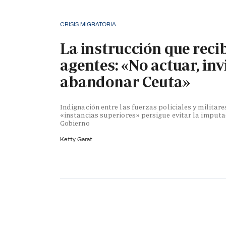
CRISIS MIGRATORIA
La instrucción que reci
agentes: «No actuar, inv
abandonar Ceuta»
Indignación entre las fuerzas policiales y militare
«instancias superiores» persigue evitar la imputa
Gobierno
Ketty Garat