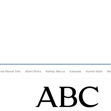
José Manuel Soto
Albert Rivera
Nathaly Marcus
Eutanasia
Vicente Vallés
Me
Adrián Quevedo
Ganaderos
Matteo Grandi