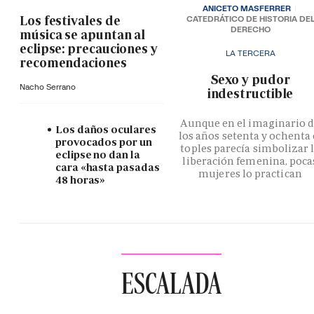
ANICETO MASFERRER
Los festivales de
CATEDRÁTICO DE HISTORIA DE
DERECHO
música se apuntan al
eclipse: precauciones y
LA TERCERA
recomendaciones
­Sexo y pudor
Nacho Serrano
indestructible
Aunque en el imaginario 
Los daños oculares
los años setenta y ochenta 
provocados por un
toples parecía simbolizar 
eclipse no dan la
liberación femenina, poca
cara «hasta pasadas
mujeres lo practican
48 horas»
ESCALADA