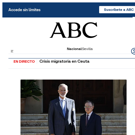
Saltar al contenido
Accede sin límites
Suscríbete a ABC
Nacional
Sevilla
Crisis migratoria en Ceuta
EN DIRECTO