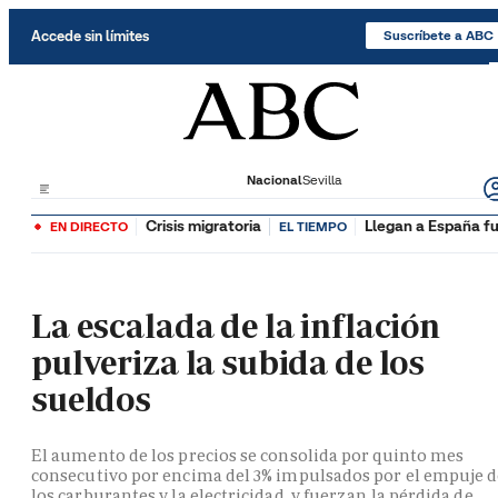
Saltar al contenido
Accede sin límites
Suscríbete a ABC
Nacional
Sevilla
Crisis migratoria
Llegan a España fu
EN DIRECTO
EL TIEMPO
La escalada de la inflación
pulveriza la subida de los
sueldos
El aumento de los precios se consolida por quinto mes
consecutivo por encima del 3% impulsados por el empuje 
los carburantes y la electricidad, y fuerzan la pérdida de