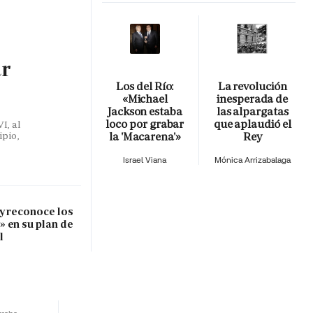
ar
Los del Río:
La revolución
«Michael
inesperada de
Jackson estaba
las alpargatas
loco por grabar
que aplaudió el
I, al
la 'Macarena'»
Rey
ipio,
Israel Viana
Mónica Arrizabalaga
 y reconoce los
 en su plan de
l