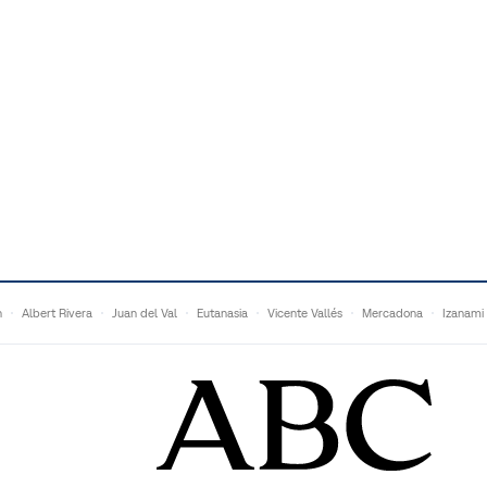
n
Albert Rivera
Juan del Val
Eutanasia
Vicente Vallés
Mercadona
Izanami
Ganaderos
Matteo Grandi