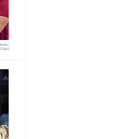
Belén
Díaz)