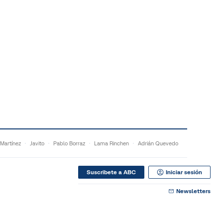
 Martínez
Javito
Pablo Borraz
Lama Rinchen
Adrián Quevedo
Suscribete a ABC
Iniciar sesión
Newsletters