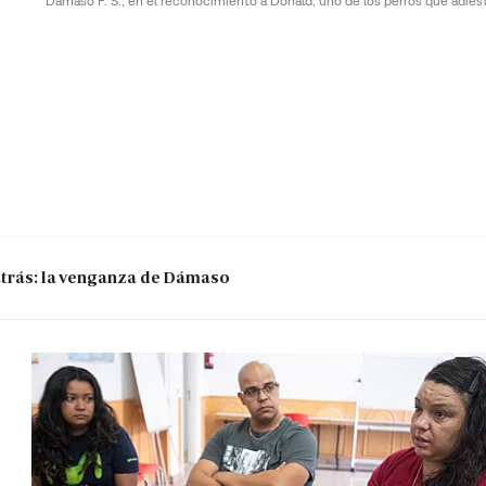
Dámaso F. S., en el reconocimiento a Donald, uno de los perros que adies
 atrás: la venganza de Dámaso