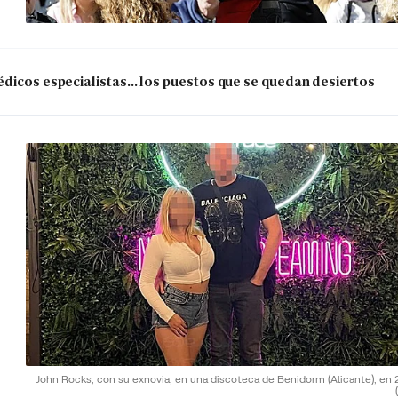
dicos especialistas... los puestos que se quedan desiertos
John Rocks, con su exnovia, en una discoteca de Benidorm (Alicante), en 