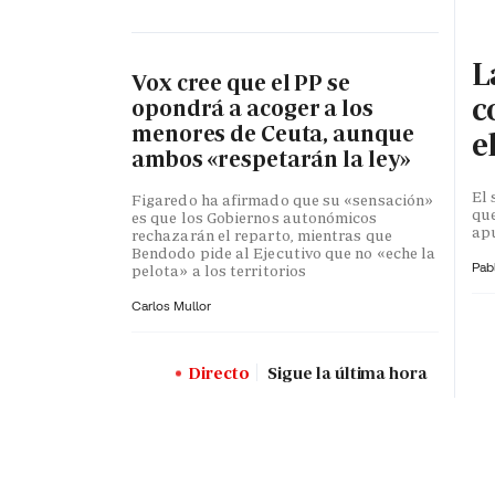
L
Vox cree que el PP se
c
opondrá a acoger a los
menores de Ceuta, aunque
e
ambos «respetarán la ley»
El 
Figaredo ha afirmado que su «sensación»
que
es que los Gobiernos autonómicos
apu
rechazarán el reparto, mientras que
Bendodo pide al Ejecutivo que no «eche la
Pab
pelota» a los territorios
Carlos Mullor
Directo
Sigue la última hora