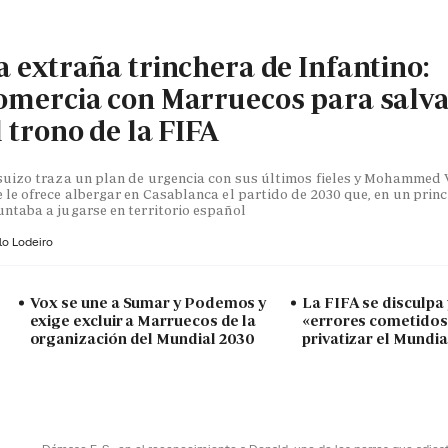
a extraña trinchera de Infantino:
omercia con Marruecos para salv
l trono de la FIFA
suizo traza un plan de urgencia con sus últimos fieles y Mohammed V
 le ofrece albergar en Casablanca el partido de 2030 que, en un princ
ntaba a jugarse en territorio español
lo Lodeiro
Vox se une a Sumar y Podemos y
La FIFA se disculpa
exige excluir a Marruecos de la
«errores cometidos»
organización del Mundial 2030
privatizar el Mundia