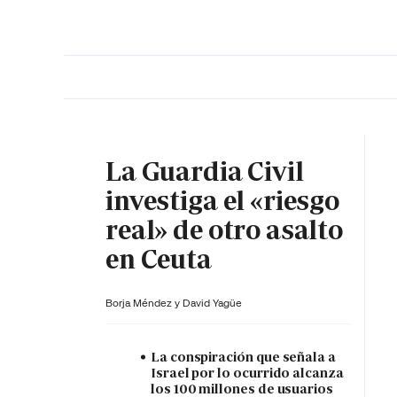
PORTADA
OPINIÓN
ESPAÑA
MADRID
INTE
La Guardia Civil
investiga el «riesgo
real» de otro asalto
en Ceuta
Borja Méndez y
David Yagüe
La conspiración que señala a
Israel por lo ocurrido alcanza
los 100 millones de usuarios