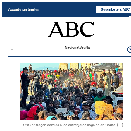
Saltar al contenido
Accede sin límites
Suscríbete a ABC
Nacional
Sevilla
ONG entregan comida a los extranjeros ilegales en Ceuta.
(EP)