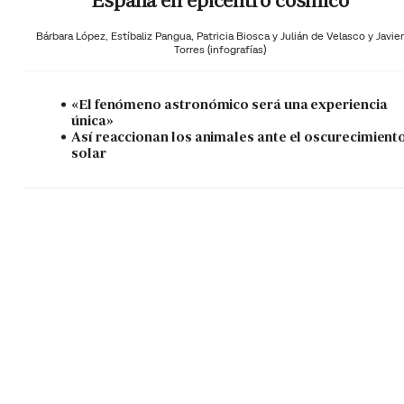
España en epicentro cósmico
Bárbara López,
Estíbaliz Pangua,
Patricia Biosca y
Julián de Velasco y Javier
Torres (infografías)
«El fenómeno astronómico será una experiencia
única»
Así reaccionan los animales ante el oscurecimient
solar