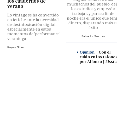
los cuadernos de
muchachos del pueblo, de
verano
los estudios y empezó a
trabajar, y para salir de
Lo vintage se ha convertido
noche era el único que ten
en fetiche ante la necesidad
dinero, disparando más s
de desintoxicación digital,
éxito
especialmente en estos
momentos de 'performance'
Salvador Sostres
veraniega
Reyes Silva
Opinión
Con el
ruido en los talones
por Alfonso J. Ussía