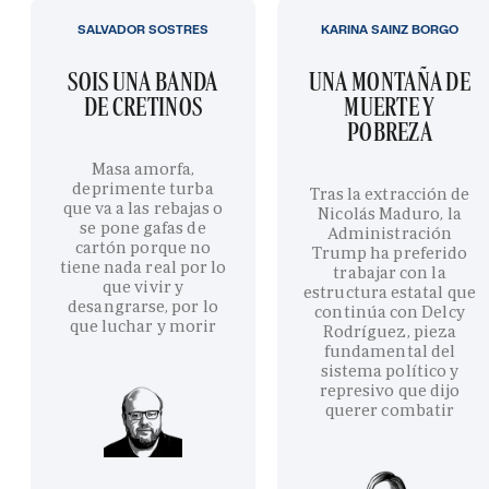
SALVADOR SOSTRES
KARINA SAINZ BORGO
SOIS UNA BANDA
UNA MONTAÑA DE
DE CRETINOS
MUERTE Y
POBREZA
Masa amorfa,
deprimente turba
Tras la extracción de
que va a las rebajas o
Nicolás Maduro, la
se pone gafas de
Administración
cartón porque no
Trump ha preferido
tiene nada real por lo
trabajar con la
que vivir y
estructura estatal que
desangrarse, por lo
continúa con Delcy
que luchar y morir
Rodríguez, pieza
fundamental del
sistema político y
represivo que dijo
querer combatir