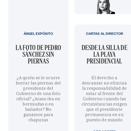
ÁNGEL EXPÓSITO
CARTAS AL DIRECTOR
LA FOTO DE PEDRO
DESDE LA SILLA DE
SÁNCHEZ SIN
LA PLAYA
PIERNAS
PRESIDENCIAL
¿A quién se le ocurre
El derecho a
borrar las piernas del
descansar no elimina
presidente del
la responsabilidad de
Gobierno de una foto
estar al frente del
oficial? ¿Acaso iba en
Gobierno cuando las
bermudas o en
circunstancias exigen
bañador? No
que el presidente
ganamos para
permanezca en su
chapuzas
puesto de mando