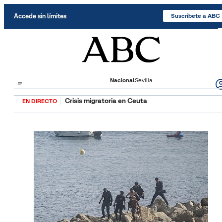
Saltar al contenido
Accede sin límites
Suscríbete a ABC
Nacional
Sevilla
Crisis migratoria en Ceuta
EN DIRECTO