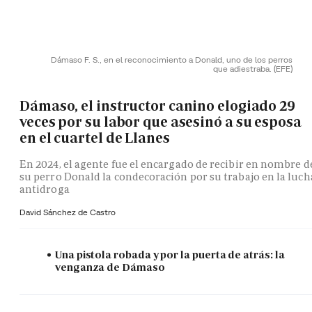
Dámaso F. S., en el reconocimiento a Donald, uno de los perros
que adiestraba.
(EFE)
Dámaso, el instructor canino elogiado 29
veces por su labor que asesinó a su esposa
en el cuartel de Llanes
En 2024, el agente fue el encargado de recibir en nombre d
su perro Donald la condecoración por su trabajo en la luch
antidroga
David Sánchez de Castro
Una pistola robada y por la puerta de atrás: la
venganza de Dámaso