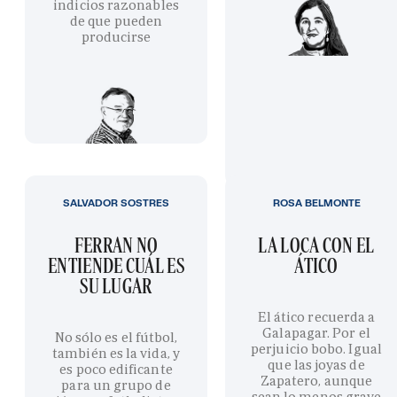
indicios razonables
de que pueden
producirse
SALVADOR SOSTRES
ROSA BELMONTE
FERRAN NO
LA LOCA CON EL
ENTIENDE CUÁL ES
ÁTICO
SU LUGAR
El ático recuerda a
Galapagar. Por el
No sólo es el fútbol,
perjuicio bobo. Igual
también es la vida, y
que las joyas de
es poco edificante
Zapatero, aunque
para un grupo de
sean lo menos grave